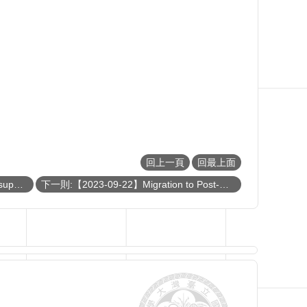
回上一頁
回最上面
上一則:【2023-09-27】Core-collapse supernova Explosions and their multi-messenger signals
下一則:【2023-09-22】Migration to Post-Quantum Cryptography