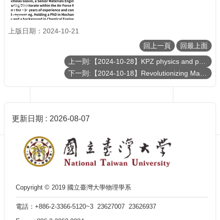
訊
English
上版日期：2024-10-21
最
新
回上一頁
回最上面
消
上一則:【2024-10-28】KPZ physics and phase transition in continuously monitored one-body systems
息
下一則:【2024-10-18】Revolutionizing Material Design through Quantum Computing
單
位
簡
介
更新日期
2026-08-07
系
所
成
員
學
術
Copyright © 2019 國立臺灣大學物理學系
演
講
電話：+886-2-3366-5120~3 23627007 23626937
招