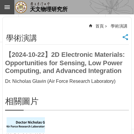
跳到主要內容區塊
天文物理研究所
進
階
首頁
學術演講
搜
尋
學術演講
回
首
【2024-10-22】2D Electronic Materials:
頁
Opportunities for Sensing, Low Power
臺
大
Computing, and Advanced Integration
首
Dr. Nicholas Glavin (Air Force Research Laboratory)
頁
網
站
相關圖片
導
覽
聯
絡
資