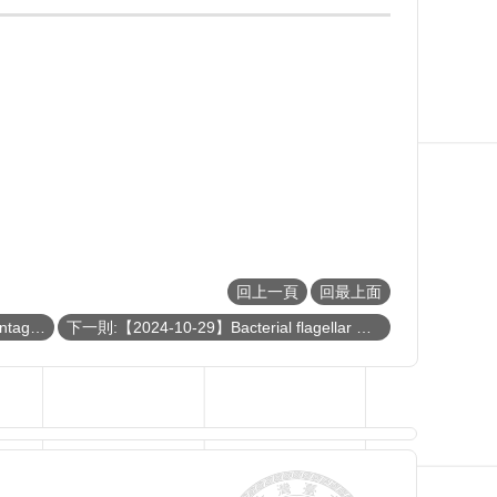
回上一頁
回最上面
上一則:【2024-11-01】Quantum Advantages using superposed trajectories
下一則:【2024-10-29】Bacterial flagellar motor: from a molecular machine to a biosensor