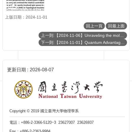
訊
English
上版日期：2024-11-01
最
新
回上一頁
回最上面
消
上一則:【2024-11-06】Unraveling the molecular mechanisms of keratin-based polymers for bioengineering applications
息
下一則:【2024-11-01】Quantum Advantages using superposed trajectories
單
位
簡
介
更新日期
2026-08-07
系
所
成
員
學
術
Copyright © 2019 國立臺灣大學物理學系
演
講
電話：+886-2-3366-5120~3 23627007 23626937
招
Fax：+886-2-2363-9984