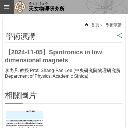
跳到主要內容區塊
天文物理研究所
進
階
首頁
學術演講
搜
尋
學術演講
回
首
【2024-11-05】Spintronics in low
頁
dimensional magnets
臺
大
李尚凡 教授 Prof. Shang-Fan Lee (中央研究院物理研究所
首
Department of Physics, Academic Sinica)
頁
網
站
相關圖片
導
覽
聯
絡
資