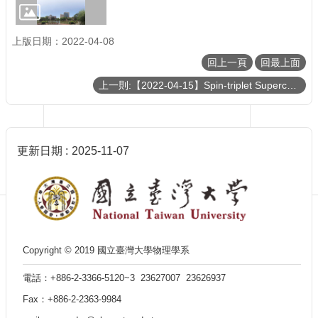
訊
English
上版日期：2022-04-08
最
新
回上一頁
回最上面
消
上一則:【2022-04-15】Spin-triplet Superconductivity in CoSi2/TiSi2 Heterostructures
息
單
位
簡
更新日期
2025-11-07
介
系
所
成
員
學
Copyright © 2019 國立臺灣大學物理學系
術
電話：+886-2-3366-5120~3 23627007 23626937
演
講
Fax：+886-2-2363-9984
招