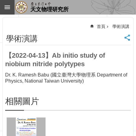
跳到主要內容區塊
天文物理研究所
進
階
首頁
學術演講
搜
尋
學術演講
回
首
【2022-04-13】Ab initio study of
頁
niobium nitride polytypes
臺
大
Dr. K. Ramesh Babu (國立臺灣大學物理系 Department of
首
Physics, National Taiwan University)
頁
網
站
相關圖片
導
覽
聯
絡
資