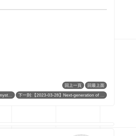
回上一頁
回最上面
上一則:【2023-03-31】Revealing the mystery of strange metal states in correlated electron systems
下一則:【2023-03-28】Next-generation of Optical System – Nanophotonic Metasurface for Light Management and Applications