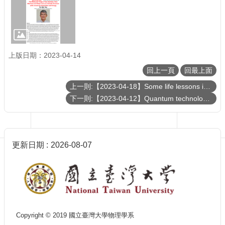
訊
English
最
新
消
上版日期：2023-04-14
息
回上一頁
回最上面
單
上一則:【2023-04-18】Some life lessons in my professional career
位
下一則:【2023-04-12】Quantum technologies with electron spin, photon, and acoustic wave
簡
介
系
所
更新日期
2026-08-07
成
員
學
術
演
講
Copyright © 2019 國立臺灣大學物理學系
招