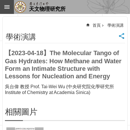
跳到主要內容區塊
天文物理研究所
進
階
首頁
學術演講
搜
尋
學術演講
回
首
【2023-04-18】The Molecular Tango of
頁
Gas Hydrates: How Methane and Water
臺
大
Form an Intimate Structure with
首
Lessons for Nucleation and Energy
頁
吳台偉 教授 Prof. Tai-Wei Wu (中央研究院化學研究所
網
Institute of Chemistry at Academia Sinica)
站
導
覽
相關圖片
聯
絡
資