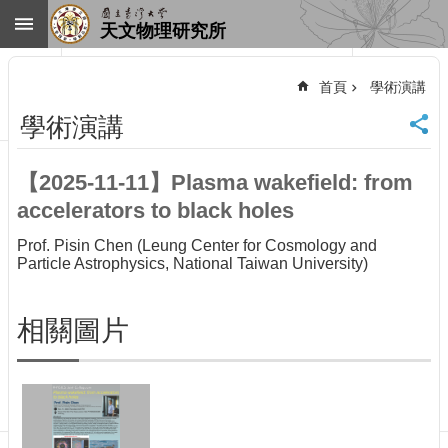
跳到主要內容區塊
天文物理研究所
進
階
首頁
學術演講
搜
尋
學術演講
回
首
【2025-11-11】Plasma wakefield: from
頁
accelerators to black holes
臺
大
Prof. Pisin Chen (Leung Center for Cosmology and
首
Particle Astrophysics, National Taiwan University)
頁
網
站
相關圖片
導
覽
聯
絡
資