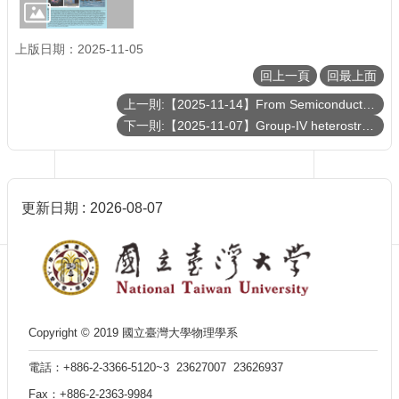
訊
English
上版日期：2025-11-05
最
回上一頁
回最上面
新
消
上一則:【2025-11-14】From Semiconductor Strength to Quantum Innovation: Taiwan’s Next Frontier
息
下一則:【2025-11-07】Group-IV heterostructures for quantum technologies
單
位
簡
介
更新日期
2026-08-07
系
所
成
員
學
術
Copyright © 2019 國立臺灣大學物理學系
演
電話：+886-2-3366-5120~3 23627007 23626937
講
Fax：+886-2-2363-9984
招