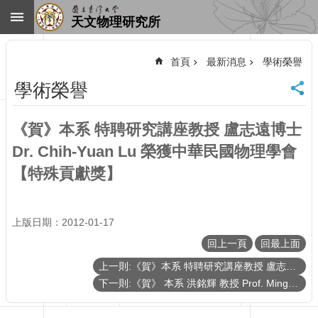
跳到主要內容區塊
天文物理研究所
進
階
首頁
最新消息
學術榮譽
搜
尋
學術榮譽
回
首
《賀》本系 特聘研究講座教授 盧志遠博士
頁
臺
Dr. Chih-Yuan Lu 榮獲中華民國物理學會
大
【特殊貢獻獎】
首
頁
網
上版日期：2012-01-17
站
導
回上一頁
回最上面
覽
上一則:《賀》本系 特聘研究講座教授 盧志遠博士 Dr. Chih-Yuan Lu 榮獲IEEE學會 【2012 IEEE Frederik Philips Award】
聯
下一則:《賀》 本系 洪銘輝 教授 Prof. Ming-Hwei Hong 當選 2012年《APS Fellow》
絡
資