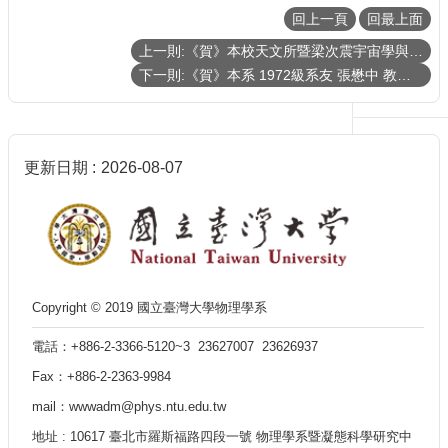
生
回上一頁
回最上面
及
上一則:《賀》本校天文所暨梁次震宇宙學與粒子天文物理學中心 陳丕燊 教授 Prof. Pisin Chen 榮獲 AAPPS-DPP 第11屆 《錢德拉塞卡獎》 (2024 Chandrasekhar Prize is awarded by the Division of Plasma Physics of the Association of Asia Pacific Physical Societies)
課
下一則:《賀》本系 1972級系友 張懋中 教授 Prof. Mau-Chung Chang 榮獲 2024 首屆《亞裔美國先鋒獎章》(Asian American Pioneer Medal)
程
學
生
事
更新日期
2026-08-07
務
系
所
徵
才
物
Copyright © 2019 國立臺灣大學物理學系
理
學
電話：+886-2-3366-5120~3 23627007 23626937
系
Fax：+886-2-2363-9984
暨
mail：wwwadm@phys.ntu.edu.tw
研
究
地址 : 10617 臺北市羅斯福路四段一號 物理學系暨凝態科學研究中