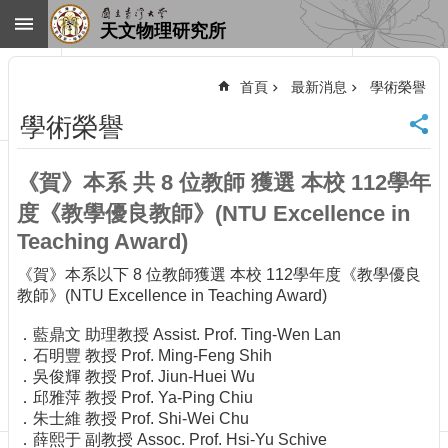
跳到主要內容區塊
天文物理研究所
進
階
首頁
最新消息
學術榮譽
搜
尋
學術榮譽
回
首
《賀》本系 共 8 位教師 獲選 本校 112學年
頁
臺
度《教學優良教師》(NTU Excellence in
大
Teaching Award)
首
頁
《賀》本系以下 8 位教師獲選 本校 112學年度《教學優良
教師》(NTU Excellence in Teaching Award)
網
站
．藍鼎文 助理教授 Assist. Prof. Ting-Wen Lan
導
．石明豐 教授 Prof. Ming-Feng Shih
覽
．吳俊輝 教授 Prof. Jiun-Huei Wu
聯
．邱雅萍 教授 Prof. Ya-Ping Chiu
絡
．朱士維 教授 Prof. Shi-Wei Chu
資
．薛熙于 副教授 Assoc. Prof. Hsi-Yu Schive