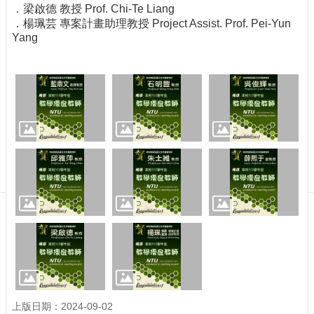
訊
．梁啟德 教授 Prof. Chi-Te Liang
English
．楊珮芸 專案計畫助理教授 Project Assist. Prof. Pei-Yun
Yang
最
新
消
息
單
位
簡
介
系
所
成
員
學
術
演
講
上版日期：2024-09-02
招