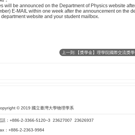
will be announced on the Department of Physics website after 
umber) E-MAIL within one week after the announcement on the d
department website and your student mailbox.
opyright © 2019 國立臺灣大學物理學系
話：+886-2-3366-5120~3 23627007 23626937
ax：+886-2-2363-9984