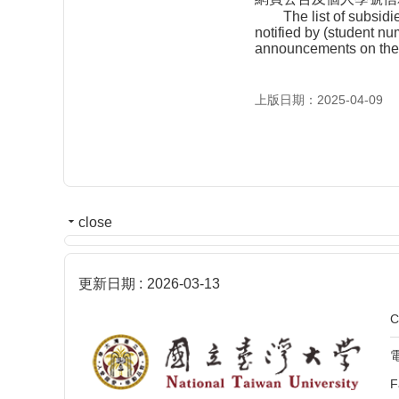
The list of subsidies 
notified by (student n
announcements on the 
上版日期：2025-04-09
close
更新日期
2026-03-13
C
電
F