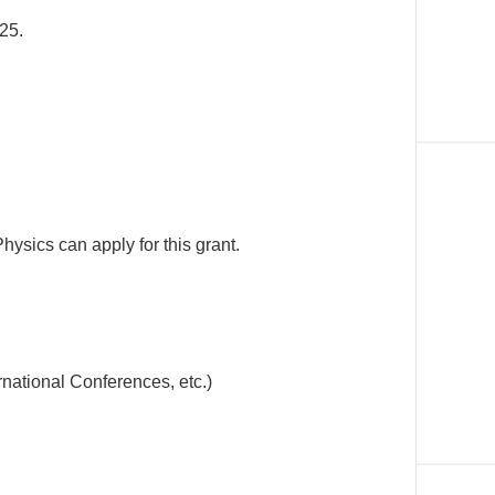
25.
sics can apply for this grant.
nal Conferences, etc.)