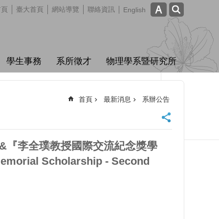
首頁
臺大首頁
網站導覽
聯絡資訊
English
學生事務
系所徵才
物理學系暨研究所
首頁
最新消息
系辦公告
』&『李全璞教授國際交流紀念獎學
emorial Scholarship - Second