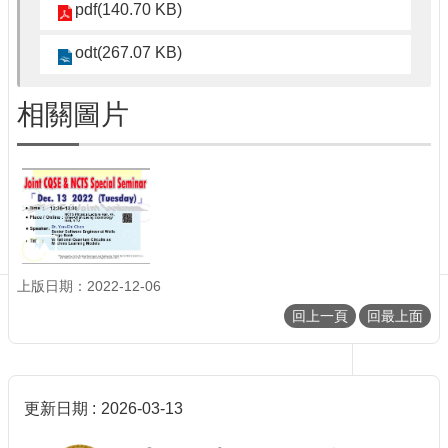
訊
pdf(140.70 KB)
English
odt(267.07 KB)
最
新
相關圖片
消
息
單
位
簡
介
系
所
上版日期：2022-12-06
成
回上一頁
回最上面
員
學
術
演
更新日期
2026-03-13
講
招