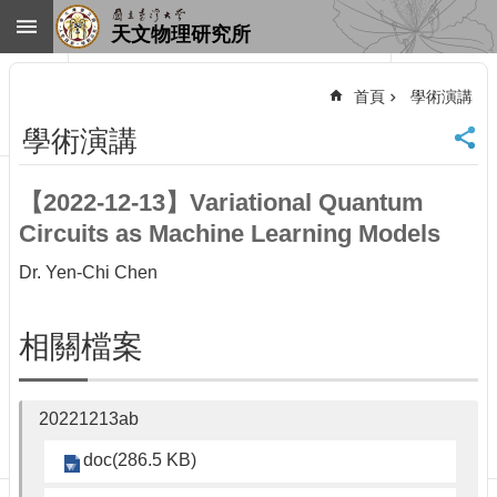
跳到主要內容區塊
天文物理研究所
進
階
首頁
學術演講
搜
尋
學術演講
回
首
【2022-12-13】Variational Quantum
頁
Circuits as Machine Learning Models
臺
大
Dr. Yen-Chi Chen
首
頁
網
相關檔案
站
導
覽
20221213ab
聯
絡
doc(286.5 KB)
資