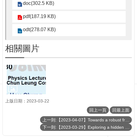
訊
doc(302.5 KB)
English
pdf(187.19 KB)
最
新
odt(278.07 KB)
消
息
相關圖片
單
位
簡
介
系
所
成
員
上版日期：2023-03-22
學
回上一頁
回最上面
術
演
上一則:【2023-04-07】Towards a robust frequency-encoding quantum-key-distribution in fiber network
講
下一則:【2023-03-29】Exploring a hidden order transition behind exchange bias at an exchange-spring-coupled ferromagnet/antiferromagnet interface
招