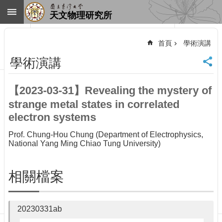
跳到主要內容區塊
天文物理研究所
進
階
首頁
學術演講
搜
尋
學術演講
回
首
【2023-03-31】Revealing the mystery of
頁
strange metal states in correlated
臺
大
electron systems
首
Prof. Chung-Hou Chung (Department of Electrophysics,
頁
National Yang Ming Chiao Tung University)
網
站
導
相關檔案
覽
聯
絡
20230331ab
資