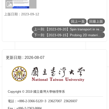
訊
English
上版日期：2023-09-12
最
新
回上一頁
回最上面
消
上一則:【2023-09-20】Spin transport in relativistic heavy ion collisions from and beyond subatomic swirls
息
下一則:【2023-09-15】Probing 2D material's properties with superconducting quantum circuits coupled to 2D and 3D cavities
單
位
簡
介
更新日期
2026-08-07
系
所
成
員
學
術
Copyright © 2019 國立臺灣大學物理學系
演
講
電話：+886-2-3366-5120~3 23627007 23626937
招
Fax：+886-2-2363-9984