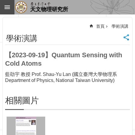
跳到主要內容區塊
天文物理研究所
進
階
首頁
學術演講
搜
尋
學術演講
回
首
【2023-09-19】Quantum Sensing with
頁
Cold Atoms
臺
大
藍劭宇 教授 Prof. Shau-Yu Lan (國立臺灣大學物理系
首
Department of Physics, National Taiwan University)
頁
網
站
相關圖片
導
覽
聯
絡
資