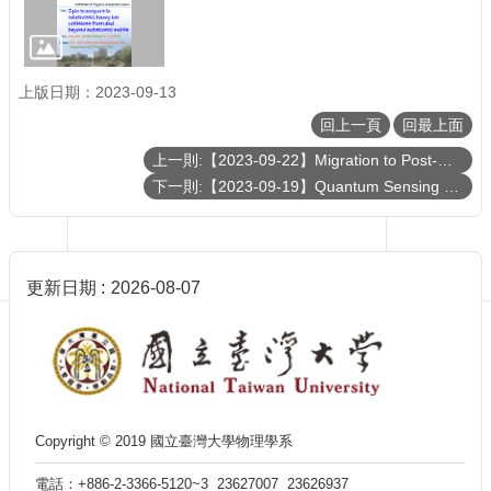
訊
English
最
上版日期：2023-09-13
新
消
回上一頁
回最上面
息
上一則:【2023-09-22】Migration to Post-Quantum Cryptography
單
下一則:【2023-09-19】Quantum Sensing with Cold Atoms
位
簡
介
系
更新日期
2026-08-07
所
成
員
學
術
演
Copyright © 2019 國立臺灣大學物理學系
講
電話：+886-2-3366-5120~3 23627007 23626937
招