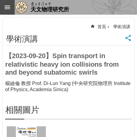
跳到主要內容區塊
天文物理研究所
進
階
首頁
學術演講
搜
尋
學術演講
回
首
【2023-09-20】Spin transport in
頁
relativistic heavy ion collisions from
臺
大
and beyond subatomic swirls
首
頁
楊廸倫 教授 Prof. Di-Lun Yang (中央研究院物理所 Institute
of Physics, Academia Sinica)
網
站
導
相關圖片
覽
聯
絡
資