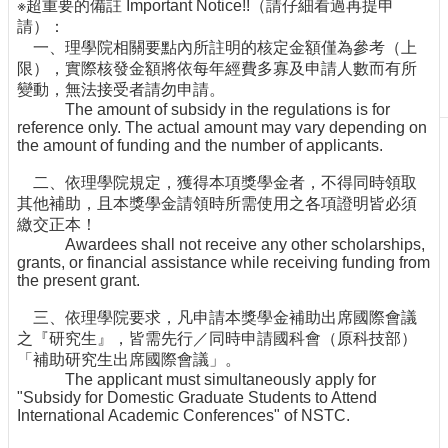
※超重要的備註 Important Notice!!（請仔細看過再提申
請）：
一、理學院相關要點內所註明的核定金額僅為參考（上
限），實際核發金額將依每年經費多寡及申請人數而有所
變動，無法接受者請勿申請。
The amount of subsidy in the regulations is for
reference only. The actual amount may vary depending on
the amount of funding and the number of applicants.
二、依理學院規定，獲得本項獎學金者，不得同時領取
其他補助，且本獎學金請領時所需使用之各項證明皆必須
繳交正本！
Awardees shall not receive any other scholarships,
grants, or financial assistance while receiving funding from
the present grant.
三、依理學院要求，凡申請本獎學金補助出席國際會議
之『研究生』，皆需先行／同時申請國科會（原科技部）
「補助研究生出席國際會議」。
The applicant must simultaneously apply for
"Subsidy for Domestic Graduate Students to Attend
International Academic Conferences" of NSTC.