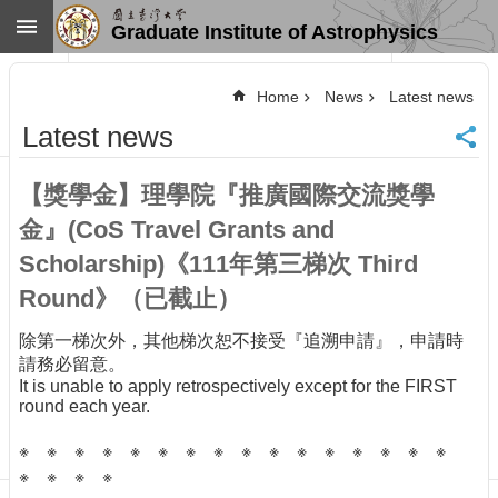
Skip to main content
Graduate Institute of Astrophysics
Advanced
Search
Home
News
Latest news
Home
Latest news
NTU
SiteMap
【獎學金】理學院『推廣國際交流獎學
Contact
US
金』(CoS Travel Grants and
Chinese
Scholarship)《111年第三梯次 Third
News
Round》（已截止）
Overview
除第一梯次外，其他梯次恕不接受『追溯申請』，申請時
Faculty&Staff
請務必留意。
Talks
It is unable to apply retrospectively except for the FIRST
round each year.
Curriculum
Student
※ ※ ※ ※ ※ ※ ※ ※ ※ ※ ※ ※ ※ ※ ※ ※
Affairs
※ ※ ※ ※