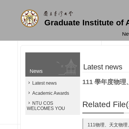
Skip to main content
Graduate Institute of
Ne
Latest news
News
111 學年度
Latest news
Academic Awards
Related File(
NTU COS
WELCOMES YOU
111物理、天文物