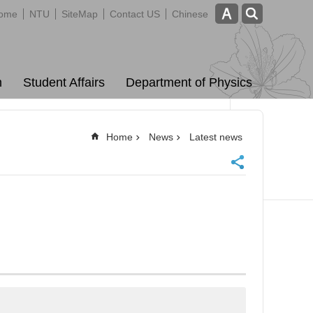
ome
NTU
SiteMap
Contact US
Chinese
m
Student Affairs
Department of Physics
Home
News
Latest news