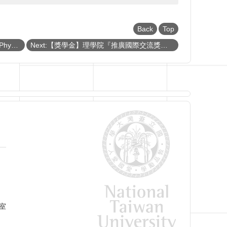
Back
Top
Previous:【徵才】Faculty Positions in Physics, Applied physics and Astrophysics at National Taiwan University
Next:【獎學金】理學院『推廣國際交流獎學金』(CoS Travel Grants and Scholarship)《111年第三梯次 Third Round》（已截止）
 室