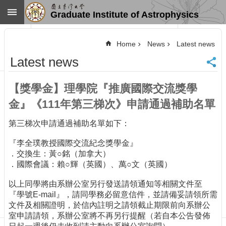
Skip to main content
Graduate Institute of Astrophysics
Advanced
Search
Home
News
Latest news
Home
Latest news
NTU
SiteMap
【獎學金】理學院『推廣國際交流獎學
Contact
US
金』《111年第三梯次》申請通過補助名單
Chinese
第三梯次申請通過補助名單如下：
News
『李全璞教授國際交流紀念獎學金』
Overview
．交換生：黃○銘（加拿大）
Faculty&Staff
．國際會議：賴○輝（英國）、萬○文（英國）
Talks
以上同學將由系辦公室另行發送請領通知等相關文件至
Curriculum
『學號E-mail』，請同學務必留意信件，並請備妥請領所需
Student
文件及相關證明，於信內註明之請領截止期限前向系辦公
Affairs
室申請請領，系辦公室將不再另行提醒（若自本公告發佈