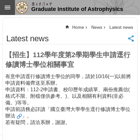
Skip to main content
Graduate Institute of Astrophysics
Advanced
Search
Home
News
Latest news
Home
Latest news
NTU
SiteMap
【招生】112學年度第2學期學生申請逕行
Contact
US
修讀博士學位相關事宜
Chinese
有意申請逕行修讀博士學位的同學，請於10/16(一)以前將
News
申請資料備齊送至系辦。
申請資料：112-2申請書、校印歷年成績單、兩份推薦信(
Overview
格式不限、附檔僅供參考。)、以及相關有利資料(非必
Faculty&Staff
備。)等等。
Talks
申請前請務必詳讀「
國立臺灣大學學生逕行修讀博士學位
辦法
」。
Curriculum
若有疑問，請洽系辦，謝謝。
Student
Affairs