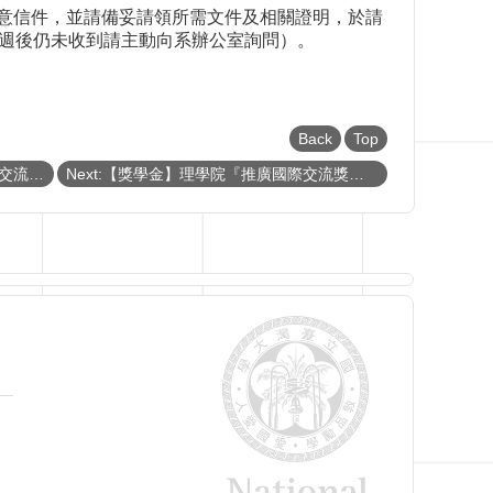
留意信件，並請備妥請領所需文件及相關證明，於請
週後仍未收到請主動向系辦公室詢問）。
Back
Top
Previous:【獎學金】理學院『推廣國際交流獎學金』《111年第二梯次》申請通過補助名單
Next:【獎學金】理學院『推廣國際交流獎學金』(CoS Travel Grants and Scholarship)《111年第二梯次 Second Round》（已截止）