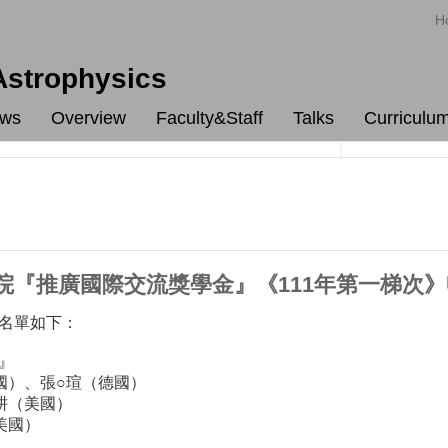
H
 Astrophysics
ws
Overview
Faculty&Staff
Talks
Curriculu
院『推廣國際交流獎學金』《111年第一梯次
名單如下：
』
國）、張○瑄（德國）
耕（美國）
美國）