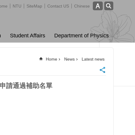
ome
NTU
SiteMap
Contact US
Chinese
m
Student Affairs
Department of Physics
Home
News
Latest news
》申請通過補助名單