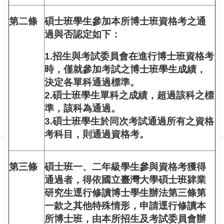
Department
of
Physics
第二條
碩士班學生參加本所博士班資格考之通
過與否認定如下：
1.招生與考試委員會在進行博士班資格考
時，僅就參加考試之博士班學生成績，
決定各單科通過標準。
2.碩士班學生單科之成績，超過該科之標
準，該科為通過。
3.碩士班學生於同次考試通過所有之資格
考科目，則通過資格考。
第三條
碩士班一、二年級學生參與資格考獲得
通過者，得依國立臺灣大學碩士班肄業
研究生逕行修讀博士學生辦法第三條第
一款之其他特殊情形，申請逕行修讀本
所博士班，由本所招生及考試委員會辦