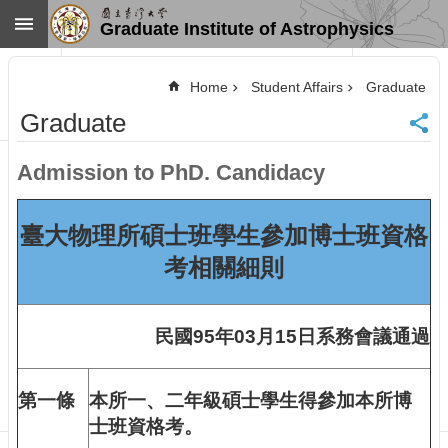
Skip to main content
Graduate Institute of Astrophysics
Advanced
Search
Home
Student Affairs
Graduate
Home
Graduate
NTU
SiteMap
Admission to PhD. Candidacy
Contact
US
Chinese
臺大物理所碩士班學生參加博士班資格
News
考相關細則
Overview
Faculty&Staff
民國95年03月15日系務會議通過
Talks
Curriculum
第一條
本所一、二年級碩士學生得參加本所博
Student
Affairs
士班資格考。