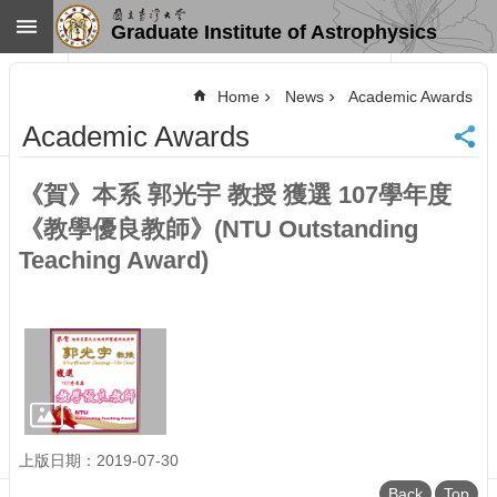
Skip to main content
Graduate Institute of Astrophysics
Advanced
Search
Home
News
Academic Awards
Home
Academic Awards
NTU
SiteMap
《賀》本系 郭光宇 教授 獲選 107學年度
Contact
US
《教學優良教師》(NTU Outstanding
Chinese
Teaching Award)
News
Overview
Faculty&Staff
Talks
Curriculum
Student
上版日期：2019-07-30
Affairs
Back
Top