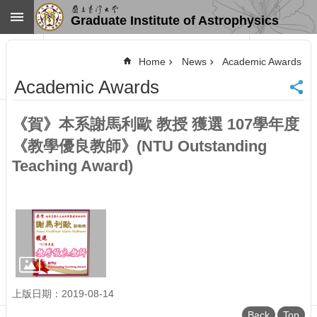
Skip to main content
Graduate Institute of Astrophysics
Advanced
Search
Home
News
Academic Awards
Home
Academic Awards
NTU
SiteMap
《賀》本系謝馬利歐 教授 獲選 107學年度
Contact
US
《教學優良教師》(NTU Outstanding
Chinese
Teaching Award)
News
Overview
Faculty&Staff
Talks
Curriculum
Student
上版日期：2019-08-14
Affairs
Back
Top