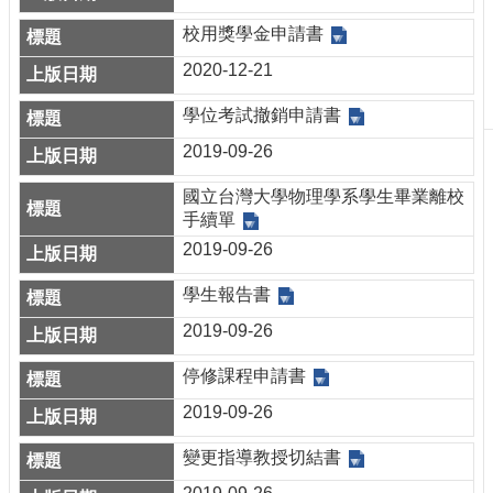
生
校用獎學金申請書
及
課
2020-12-21
程
學位考試撤銷申請書
學
生
2019-09-26
事
務
國立台灣大學物理學系學生畢業離校
手續單
系
2019-09-26
所
徵
學生報告書
才
2019-09-26
物
理
停修課程申請書
學
系
2019-09-26
暨
研
變更指導教授切結書
究