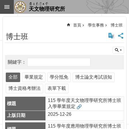
跳到主要內容區塊
天文物理研究所
進
階
首頁
學生事務
博士班
搜
尋
博士班
回
首
頁
臺
大
首
全部
畢業規定
學分抵免
博士論文考試須知
頁
網
博士資格考辦法
表單下載
站
導
115 學年度天文物理學研究所博士班
覽
入學畢業規定
聯
2025-12-26
絡
資
115 學年度應用物理學研究所博士班