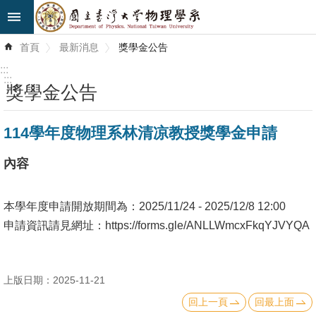
跳到主要內容區塊
進
首頁
最新消息
獎學金公告
階
搜
:::
尋
:::
獎學金公告
最
114學年度物理系林清凉教授獎學金申請
新
消
內容
息
系
本學年度申請開放期間為：2025/11/24 - 2025/12/8 12:00
所
申請資訊請見網址：https://forms.gle/ANLLWmcxFkqYJVYQA
簡
介
上版日期：2025-11-21
系
回上一頁
回最上面
所