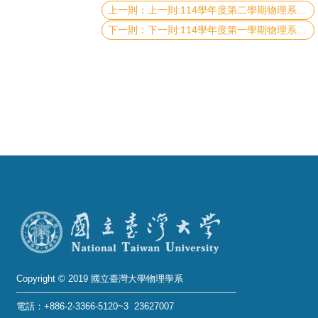
上一則:114學年度第二學期物理系所獎學金申請(多案)
成
員
下一則:114學年度第一學期物理系辦獎學金獲獎名單
學
術
演
講
招
生
及
課
程
學
生
Copyright © 2019 國立臺灣大學物理學系
事
電話：+886-2-3366-5120~3 23627007
務