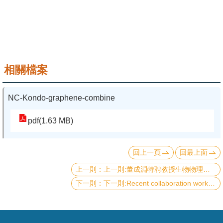
成
員
學
術
相關檔案
演
講
NC-Kondo-graphene-combine
招
生
pdf(1.63 MB)
及
課
回上一頁
回最上面
程
上一則:董成淵特聘教授生物物理與生醫光電實驗室研究結果榮登 2018年9月 Journal of Biophotonics 期刊封面
學
下一則:Recent collaboration works of Prof. Ya-Ping Chiu’s group (邱雅萍).
生
事
務