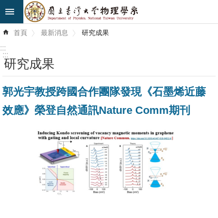
跳到主要內容區塊
進
首頁
最新消息
研究成果
階
搜
:::
尋
:::
研究成果
最
郭光宇教授跨國合作團隊發現《石墨烯近藤
新
消
效應》榮登自然通訊Nature Comm期刊
息
系
所
簡
介
系
所