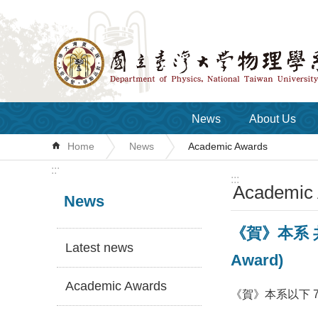
Skip to main content
News
About Us
Home
News
Academic Awards
:::
:::
Academic
News
《賀》本系 共 
Latest news
Award)
Academic Awards
《賀》本系以下 7 位