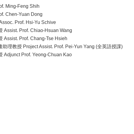
 Ming-Feng Shih
. Chen-Yuan Dong
c. Prof. Hsi-Yu Schive
ist. Prof. Chiao-Hsuan Wang
ist. Prof. Chang-Tse Hsieh
授 Project Assist. Prof. Pei-Yun Yang (全英語授課)
unct Prof. Yeong-Chuan Kao