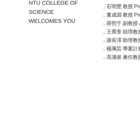
NTU COLLEGE OF
．石明豐 教授 Prof.
SCIENCE
．董成淵 教授 Prof
WELCOMES YOU
．薛熙于 副教授 Asso
．王喬萱 助理教授 Ass
．謝長澤 助理教授 Ass
．楊珮芸 專案計畫助理教
．高涌泉 兼任教授 Adj