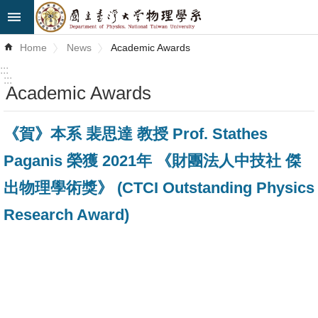
Skip to main content
Advanced
Home
News
Academic Awards
Search
:::
:::
Academic Awards
News
About
《賀》本系 裴思達 教授 Prof. Stathes
Us
Paganis 榮獲 2021年 《財團法人中技社 傑
Faculty&Staff
出物理學術獎》 (CTCI Outstanding Physics
Talks
Research Award)
Curriculum
Student
Affairs