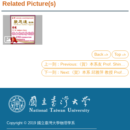
Alumni
Related Picture(s)
Institute
Home
NTU
SiteMap
Back
Top
Previous:《賀》本系友 Prof. Shin-Tson Wu 當選 第33屆工程科學組 《中央研究院院士》 (33rd Academician of Academia Sinica - Division of Engineering Sciences)
Contact
Next:《賀》本系 邱雅萍 教授 Prof. Ya-Ping Chiu 榮獲 110 年度《科技部 傑出研究獎》 (MOST Outstanding Research Award)
US
Chinese
Copyright © 2019 國立臺灣大學物理學系