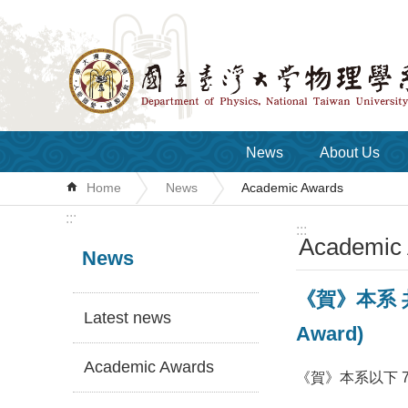
Skip to main content
News
About Us
Home
News
Academic Awards
:::
:::
Academic
News
《賀》本系 共 
Latest news
Award)
Academic Awards
《賀》本系以下 7 位