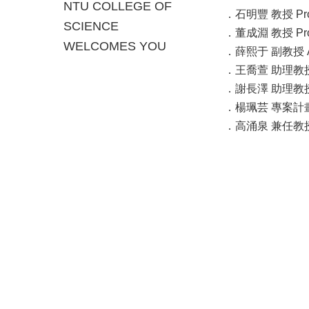
NTU COLLEGE OF
．石明豐 教授 Prof.
SCIENCE
．董成淵 教授 Prof
WELCOMES YOU
．薛熙于 副教授 Asso
．王喬萱 助理教授 Ass
．謝長澤 助理教授 Ass
．楊珮芸 專案計畫助理教
．高涌泉 兼任教授 Adj