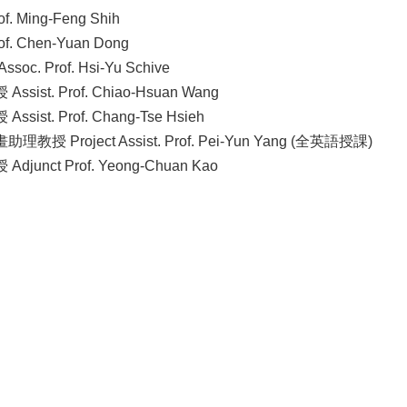
 Ming-Feng Shih
. Chen-Yuan Dong
c. Prof. Hsi-Yu Schive
ist. Prof. Chiao-Hsuan Wang
ist. Prof. Chang-Tse Hsieh
授 Project Assist. Prof. Pei-Yun Yang (全英語授課)
unct Prof. Yeong-Chuan Kao