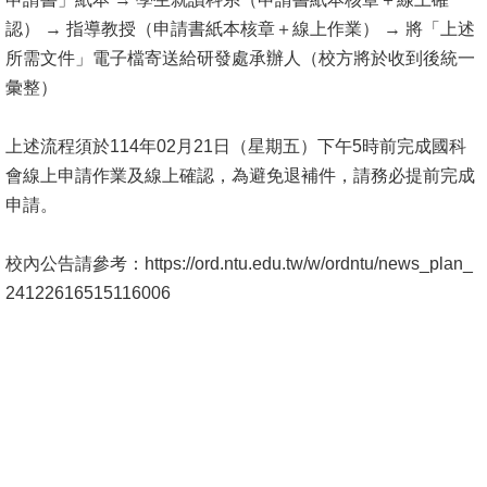
認） → 指導教授（申請書紙本核章＋線上作業） → 將「上述
所需文件」電子檔寄送給研發處承辦人（校方將於收到後統一
彙整）
上述流程須於114年02月21日（星期五）下午5時前完成國科
會線上申請作業及線上確認，為避免退補件，請務必提前完成
申請。
校內公告請參考：
https://ord.ntu.edu.
tw/w/ordntu/news_plan_
24122616515116006