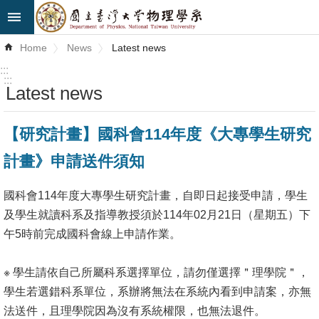
Skip to main content
Advanced
Home
News
Latest news
Search
:::
:::
Latest news
News
About
【研究計畫】國科會114年度《大專學生研究
Us
計畫》申請送件須知
Faculty&Staff
國科會114年度大專學生研究計畫，自即日起接受申請，學生
Talks
及學生就讀科系及指導教授須於114年02月21日（星期五）下
午5時前完成國科會線上申請作業。
Curriculum
Student
※ 學生請依自己所屬科系選擇單位，請勿僅選擇＂理學院＂，
Affairs
學生若選錯科系單位，系辦將無法在系統內看到申請案，亦無
法送件，且理學院因為沒有系統權限，也無法退件。