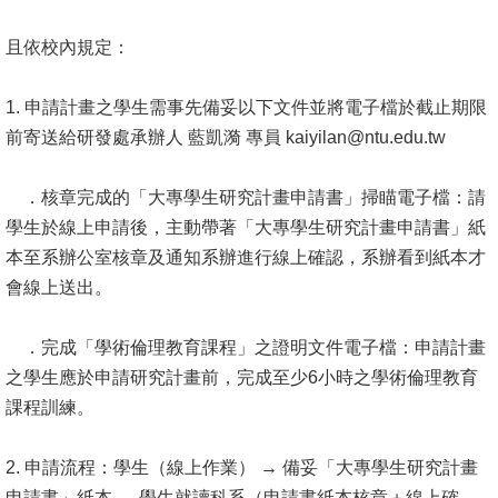
Alumni
且依校內規定：
Institute
Home
1. 申請計畫之學生需事先備妥以下文件並將電子檔於截止期限
前寄送給研發處承辦人 藍凱漪 專員 kaiyilan@ntu.edu.tw
NTU
．核章完成的「大專學生研究計畫申請書」掃瞄電子檔：請
SiteMap
學生於線上申請後，主動帶著「大專學生研究計畫申請書」紙
Contact
本至系辦公室核章及通知系辦進行線上確認，系辦看到紙本才
US
會線上送出。
Chinese
．完成「學術倫理教育課程」之證明文件電子檔：申請計畫
之學生應於申請研究計畫前，完成至少6小時之學術倫理教育
課程訓練。
2. 申請流程：學生（線上作業） → 備妥「大專學生研究計畫
申請書」紙本 → 學生就讀科系（申請書紙本核章＋線上確