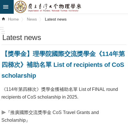
Skip to main content
Advanced
Home
News
Latest news
Search
:::
:::
Latest news
News
About
【獎學金】理學院國際交流獎學金《114年第
Us
四梯次》補助名單 List of recipients of CoS
Faculty&Staff
scholarship
Talks
《114年第四梯次》獎學金獲補助名單 List of FINAL round
Curriculum
recipients of CoS scholarship in 2025.
Student
⫸『推廣國際交流獎學金 CoS Travel Grants and
Affairs
Scholarship』