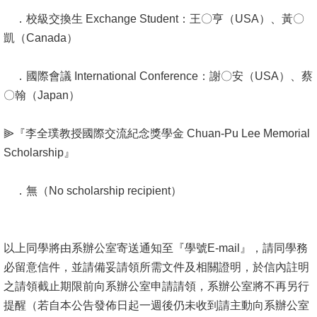
Alumni
．校級交換生 Exchange Student：王〇亨（USA）、黃〇
Institute
凱（Canada）
Home
．國際會議 International Conference：謝〇安（USA）、蔡
〇翰（Japan）
NTU
SiteMap
⫸『李全璞教授國際交流紀念獎學金 Chuan-Pu Lee Memorial
Scholarship』
Contact
US
．無（No scholarship recipient）
Chinese
以上同學將由系辦公室寄送通知至『學號E-mail』，請同學務
必留意信件，並請備妥請領所需文件及相關證明，於信內註明
之請領截止期限前向系辦公室申請請領，系辦公室將不再另行
提醒（若自本公告發佈日起一週後仍未收到請主動向系辦公室