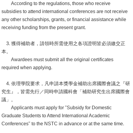
According to the regulations, those who receive
subsidies to attend international conferences are not receive
any other scholarships, grants, or financial assistance while
receiving funding from the present grant.
3. 獲得補助者，請領時所需使用之各項證明皆必須繳交正
本。
Awardees must submit all the original certificates
required when applying.
4. 依理學院要求，凡申請本獎學金補助出席國際會議之『研
究生』，皆需先行／同時申請國科會「補助研究生出席國際會
議」。
Applicants must apply for "Subsidy for Domestic
Graduate Students to Attend International Academic
Conferences" to the NSTC in advance or at the same time.