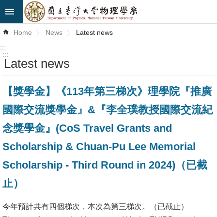
Skip to main content
Advanced
Home
News
Latest news
Search
:::
:::
Latest news
News
About
【獎學金】《113年第三梯次》理學院『推廣
Us
國際交流獎學金』&『李全璞教授國際交流紀
Faculty&Staff
念獎學金』(CoS Travel Grants and
Talks
Scholarship & Chuan-Pu Lee Memorial
Curriculum
Scholarship - Third Round in 2024)（已截
止）
Student
Affairs
今年預計共有四個梯次，本次為第三梯次。（已截止）