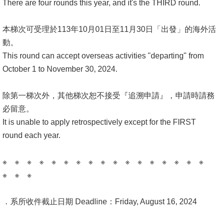
Alumni
There are four rounds this year, and it's the THIRD round.
Institute
本梯次可受理於113年10月01日至11月30日「出發」的海外活
動。
Home
This round can accept overseas activities "departing" from
NTU
October 1 to November 30, 2024.
SiteMap
除第一梯次外，其他梯次恕不接受『追溯申請』，申請時請務
必留意。
Contact
It is unable to apply retrospectively except for the FIRST
US
round each year.
Chinese
※ ※ ※ ※ ※ ※ ※ ※ ※ ※ ※ ※ ※ ※ ※ ※ ※
※ ※ ※
．系所收件截止日期 Deadline：Friday, August 16, 2024