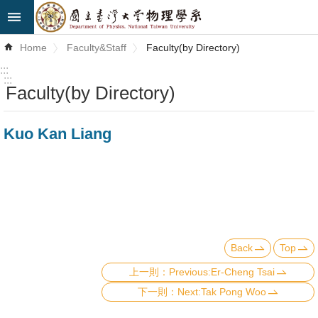
Skip to main content
Advanced
Home
Faculty&Staff
Faculty(by Directory)
Search
:::
:::
Faculty(by Directory)
News
About
Kuo Kan Liang
Us
Faculty&Staff
Talks
Curriculum
Back
Top
Student
Previous:Er-Cheng Tsai
Affairs
Next:Tak Pong Woo