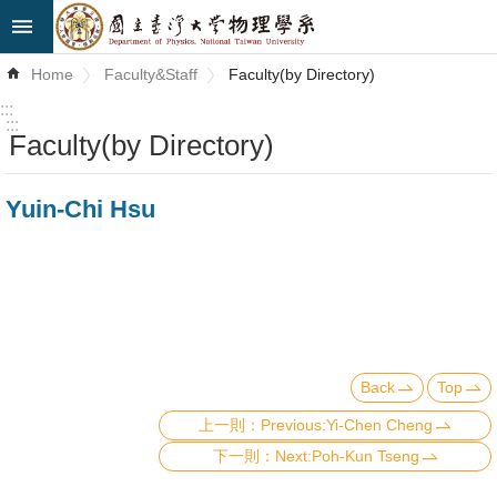
Skip to main content
Advanced
Home
Faculty&Staff
Faculty(by Directory)
Search
:::
:::
Faculty(by Directory)
News
About
Yuin-Chi Hsu
Us
Faculty&Staff
Talks
Curriculum
Back
Top
Student
Previous:Yi-Chen Cheng
Affairs
Next:Poh-Kun Tseng