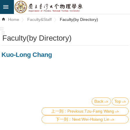
Skip to main content
Advanced
Home
Faculty&Staff
Faculty(by Directory)
Search
:::
:::
Faculty(by Directory)
News
About
Kuo-Long Chang
Us
Faculty&Staff
Talks
Curriculum
Back
Top
Student
Previous:Tzu-Fang Wang
Affairs
Next:Wei-Hsiang Lin