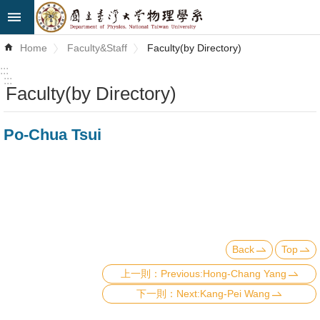
Skip to main content
Advanced
Home
Faculty&Staff
Faculty(by Directory)
Search
:::
:::
Faculty(by Directory)
News
About
Po-Chua Tsui
Us
Faculty&Staff
Talks
Curriculum
Back
Top
Student
Previous:Hong-Chang Yang
Affairs
Next:Kang-Pei Wang