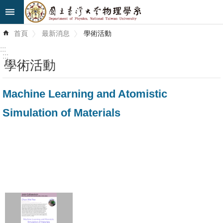
跳到主要內容區塊
進
首頁
最新消息
學術活動
階
搜
:::
尋
:::
學術活動
最
Machine Learning and Atomistic
新
消
Simulation of Materials
息
系
所
簡
介
系
所