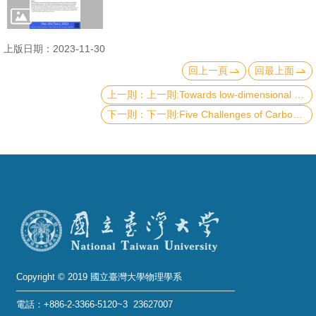
成
員
上版日期：2023-11-30
學
回上一頁
回最上面
術
上一則:Towards low-dimensional complex oxides and complex twisted oxide architectures
演
下一則:Five Challenges of Carbon Nanotubes
講
招
生
及
課
程
學
生
Copyright © 2019 國立臺灣大學物理學系
事
電話：+886-2-3366-5120~3 23627007
務