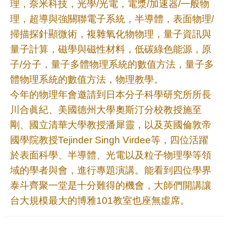
頁
理，奈米科技，光學/光電，電漿/加速器/一般物
理，超導與強關聯電子系統，半導體，表面物理/
臺
掃描探針顯微術，複雜氧化物物理，量子資訊與
大
量子計算，磁學與磁性材料，低碳綠色能源，原
首
子/分子，量子多體物理系統的數值方法，量子多
頁
體物理系統的數值方法，物理教學。
網
今年的物理年會邀請到日本分子科學研究所所長
站
川合眞紀、美國德州大學奧斯汀分校教授施至
導
剛、國立清華大學教授潘犀靈，以及英國倫敦帝
覽
國學院教授Tejinder Singh Virdee等，四位活躍
聯
於表面科學、半導體、光電以及粒子物理學等領
絡
域的學者與會，進行專題演講。能看到四位學界
資
泰斗齊聚一堂是十分難得的機會，大師們開講讓
訊
台大規模最大的博雅101教室也座無虛席。
English