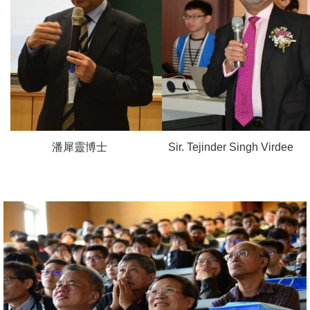
潘犀靈博士
Sir. Tejinder Singh Virdee