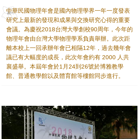
成
中華民國物理年會是國內物理學界一年一度發表
員
研究上最新的發現和成果與交換研究心得的重要
學
會議。為慶祝2018台灣大學創校90周年，今年的
術
物理年會由台灣大學物理學系負責舉辦。此次距
演
離本校上一回承辦年會已相隔12年，過去幾年會
講
議已有大幅度的成長，此次年會約有 2000 人共
招
襄盛舉。本屆年會於1月24到26號於博雅教學
生
館、普通教學館以及體育館等樓館同步進行。
及
課
程
學
生
事
務