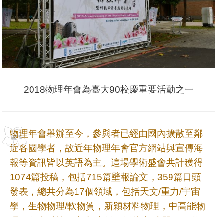
系
友
會
徵
才
2018物理年會為臺大90校慶重要活動之一
相
關
研
物理年會舉辦至今，參與者已經由國內擴散至鄰
究
近各國學者，故近年物理年會官方網站與宣傳海
單
報等資訊皆以英語為主。這場學術盛會共計獲得
位
1074篇投稿，包括715篇壁報論文，359篇口頭
發表，總共分為17個領域，包括天文/重力/宇宙
回
首
學，生物物理/軟物質，新穎材料物理，中高能物