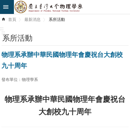
跳到主要內容區塊
進
首頁
最新消息
系所活動
階
搜
:::
尋
:::
系所活動
最
物理系承辦中華民國物理年會慶祝台大創校
新
消
九十周年
息
發布單位：物理學系
系
所
物理系承辦中華民國物理年會慶祝台
簡
介
大創校九十周年
系
所