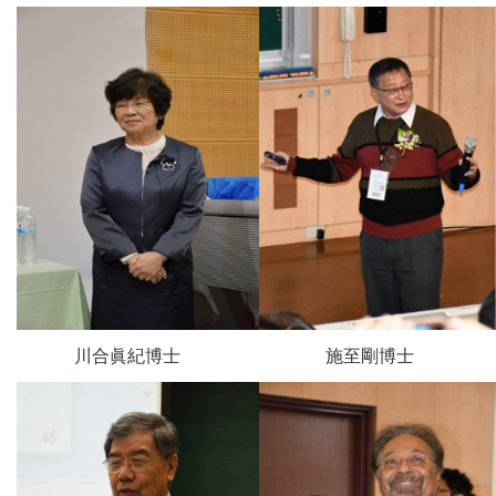
川合眞紀博士
施至剛博士