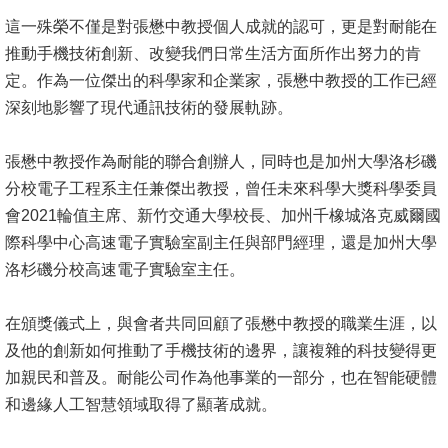
這一殊榮不僅是對張懋中教授個人成就的認可，更是對耐能在
系
推動手機技術創新、改變我們日常生活方面所作出努力的肯
友
定。作為一位傑出的科學家和企業家，張懋中教授的工作已經
會
深刻地影響了現代通訊技術的發展軌跡。
徵
張懋中教授作為耐能的聯合創辦人，同時也是加州大學洛杉磯
才
分校電子工程系主任兼傑出教授，曾任未來科學大獎科學委員
相
會2021輪值主席、新竹交通大學校長、加州千橡城洛克威爾國
關
際科學中心高速電子實驗室副主任與部門經理，還是加州大學
研
洛杉磯分校高速電子實驗室主任。
究
單
在頒獎儀式上，與會者共同回顧了張懋中教授的職業生涯，以
位
及他的創新如何推動了手機技術的邊界，讓複雜的科技變得更
加親民和普及。耐能公司作為他事業的一部分，也在智能硬體
回
和邊緣人工智慧領域取得了顯著成就。
首