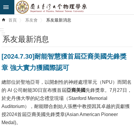
跳到主要內容區塊
進
首頁
系友會
系友最新消息
階
搜
:::
尋
:::
系友最新消息
最
[2024.7.30]耐能智慧獲首屆亞裔美國先鋒獎
新
消
章 強大實力獲國際認可
息
總部位於聖地亞哥，以開創性的神經處理單元（NPU）而聞名
系
的 AI 公司耐能30日宣布獲首屆
亞裔
美國
先鋒獎章。7月27日，
所
於史丹佛大學的紀念禮堂現場（Stanford Memorial
簡
Auditorium），耐能聯合創始人張懋中教授因其卓越的貢獻獲
介
授2024首屆亞裔美國先鋒獎章(Asian American Pioneer
系
Medal)。
所