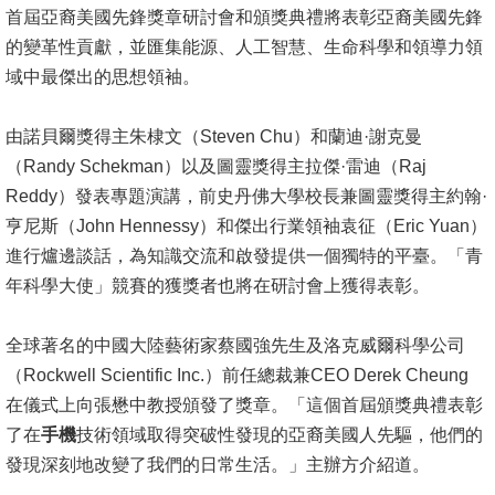
成
首屆亞裔美國先鋒獎章研討會和頒獎典禮將表彰亞裔美國先鋒
員
的變革性貢獻，並匯集能源、人工智慧、生命科學和領導力領
域中最傑出的思想領袖。
學
術
由諾貝爾獎得主朱棣文（Steven Chu）和蘭迪·謝克曼
演
（Randy Schekman）以及圖靈獎得主拉傑·雷迪（Raj
講
Reddy）發表專題演講，前史丹佛大學校長兼圖靈獎得主約翰·
亨尼斯（John Hennessy）和傑出行業領袖袁征（Eric Yuan）
招
進行爐邊談話，為知識交流和啟發提供一個獨特的平臺。「青
生
年科學大使」競賽的獲獎者也將在研討會上獲得表彰。
及
課
全球著名的中國大陸藝術家蔡國強先生及洛克威爾科學公司
程
（Rockwell Scientific Inc.）前任總裁兼CEO Derek Cheung
學
在儀式上向張懋中教授頒發了獎章。「這個首屆頒獎典禮表彰
生
了在
手機
技術領域取得突破性發現的亞裔美國人先驅，他們的
事
發現深刻地改變了我們的日常生活。」主辦方介紹道。
務