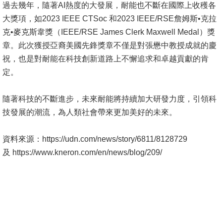
頁
過去幾年，隨著AI熱度的大發展，耐能也不斷在國際上收穫各
大獎項，如2023 IEEE CTSoc 和2023 IEEE/RSE詹姆斯•克拉
臺
克•麥克斯韋獎（IEEE/RSE James Clerk Maxwell Medal）獎
大
章。此次獲授亞裔美國先鋒獎章不僅是對張懋中教授成就的慶
首
祝，也是對耐能在科技創新道路上不懈追求和卓越貢獻的肯
頁
定。
網
站
隨著科技的不斷進步，未來耐能將持續加大研發力度，引領科
導
技發展的潮流，為人類社會帶來更加美好的未來。
覽
資料來源：https://udn.com/news/story/6811/8128729
聯
及 https://www.kneron.com/en/news/blog/209/
絡
資
訊
English