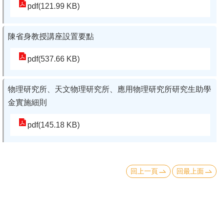
pdf(121.99 KB)
成
員
陳省身教授講座設置要點
學
術
pdf(537.66 KB)
演
講
物理研究所、天文物理研究所、應用物理研究所研究生助學
金實施細則
招
生
pdf(145.18 KB)
及
課
程
回上一頁
回最上面
學
生
事
務