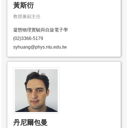
黃斯衍
系
教授兼副主任
友
會
凝態物理實驗與自旋電子學
(02)3366-5179
徵
才
syhuang@phys.ntu.edu.tw
相
關
研
究
單
位
回
首
丹尼爾包曼