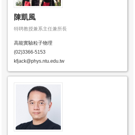
成
員
陳凱風
學
特聘教授兼系主任兼所長
術
演
高能實驗粒子物理
講
(02)3366-5153
kfjack@phys.ntu.edu.tw
招
生
及
課
程
學
生
事
務