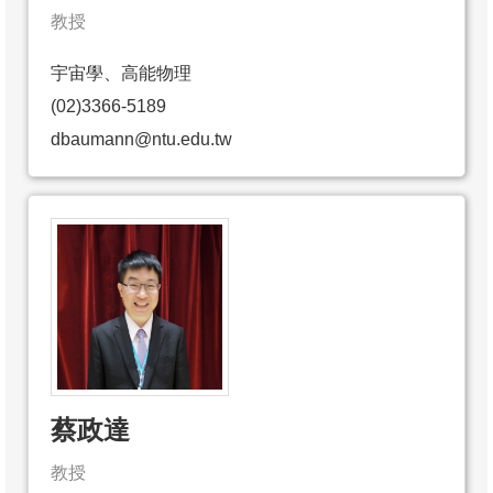
頁
教授
臺
宇宙學、高能物理
大
(02)3366-5189
首
頁
dbaumann@ntu.edu.tw
網
站
導
覽
聯
絡
資
訊
蔡政達
English
教授