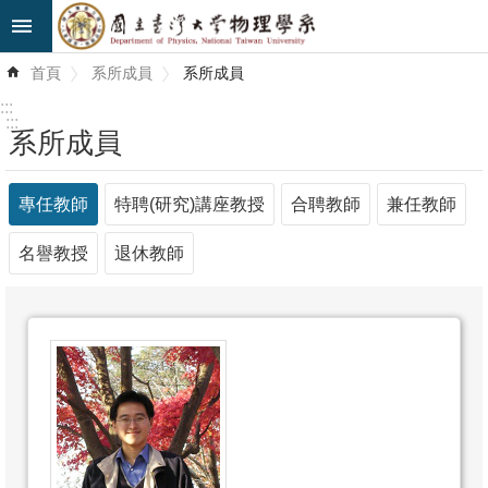
跳到主要內容區塊
進
首頁
系所成員
系所成員
階
搜
:::
尋
:::
系所成員
最
新
專任教師
特聘(研究)講座教授
合聘教師
兼任教師
消
名譽教授
退休教師
息
系
所
簡
介
系
所