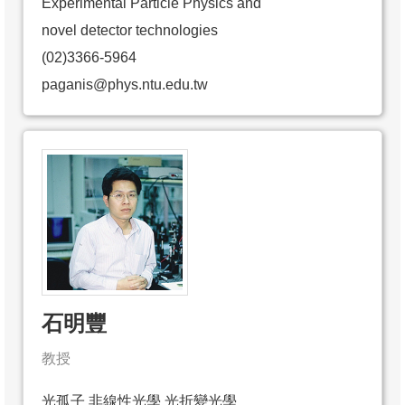
Experimental Particle Physics and
novel detector technologies
(02)3366-5964
paganis@phys.ntu.edu.tw
石明豐
教授
光孤子 非線性光學 光折變光學