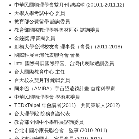
頁
中華民國物理學會雙月刊 總編輯 (2010.1-2011.12)
大學入學考試中心 委員
臺
教育部公費留學 諮詢委員
大
教育部國際數理學科奧林匹亞 諮詢委員
首
金鐘獎 評審團委員
頁
劍橋大學台灣校友會 理事長（會長）(2011-2018)
網
國際科展台灣代表聯合會 會長
站
Intel 國際科展國際評審、台灣代表隊選訓委員
導
台大國際教育中心 主任
覽
台大校友雙月刊 編輯委員
阿米巴（AMIBA）宇宙望遠鏡計畫 首席科學家
聯
中華民國物理學會 學術處委員
絡
TEDxTaipei 年會講者(2011)、共同策展人(2012)
資
台大理學院 院務會議代表
訊
教育部全國中小學科展諮詢委員
English
台北市國小家長聯合會 監事 (2010-2011)
台北市龍安國小 家長會長 (2010-2011)