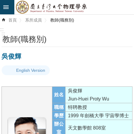
跳到主要內容區塊
進
首頁
系所成員
教師(職務別)
階
搜
:::
尋
:::
教師(職務別)
最
吳俊輝
新
消
English Version
息
系
吳俊輝
所
姓名
Jiun-Huei Proty Wu
簡
職稱
特聘教授
介
學歷
1999 年劍橋大學 宇宙學博士
系
辦公
天文數學館 808室
所
室