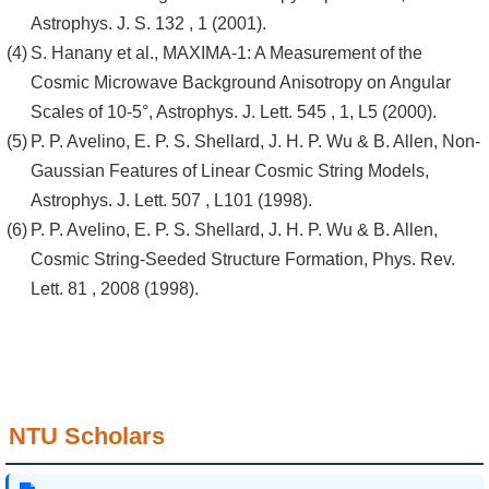
Astrophys. J. S. 132 , 1 (2001).
S. Hanany et al., MAXIMA-1: A Measurement of the
Cosmic Microwave Background Anisotropy on Angular
Scales of 10-5°, Astrophys. J. Lett. 545 , 1, L5 (2000).
P. P. Avelino, E. P. S. Shellard, J. H. P. Wu & B. Allen, Non-
Gaussian Features of Linear Cosmic String Models,
Astrophys. J. Lett. 507 , L101 (1998).
P. P. Avelino, E. P. S. Shellard, J. H. P. Wu & B. Allen,
Cosmic String-Seeded Structure Formation, Phys. Rev.
Lett. 81 , 2008 (1998).
NTU Scholars