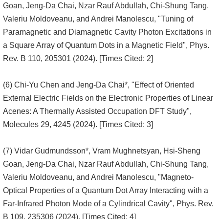
Goan, Jeng-Da Chai, Nzar Rauf Abdullah, Chi-Shung Tang,
Valeriu Moldoveanu, and Andrei Manolescu, "Tuning of
Paramagnetic and Diamagnetic Cavity Photon Excitations in
a Square Array of Quantum Dots in a Magnetic Field", Phys.
Rev. B 110, 205301 (2024). [Times Cited: 2]
(6) Chi-Yu Chen and Jeng-Da Chai*, "Effect of Oriented
External Electric Fields on the Electronic Properties of Linear
Acenes: A Thermally Assisted Occupation DFT Study",
Molecules 29, 4245 (2024). [Times Cited: 3]
(7) Vidar Gudmundsson*, Vram Mughnetsyan, Hsi-Sheng
Goan, Jeng-Da Chai, Nzar Rauf Abdullah, Chi-Shung Tang,
Valeriu Moldoveanu, and Andrei Manolescu, "Magneto-
Optical Properties of a Quantum Dot Array Interacting with a
Far-Infrared Photon Mode of a Cylindrical Cavity", Phys. Rev.
B 109, 235306 (2024). [Times Cited: 4]