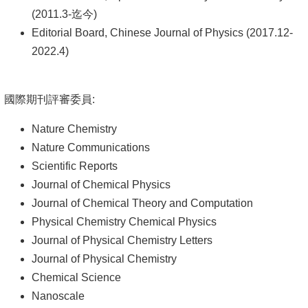
頁
(2011.3-迄今)
臺
Editorial Board, Chinese Journal of Physics (2017.12-
大
2022.4)
首
頁
國際期刊評審委員:
網
Nature Chemistry
站
Nature Communications
導
Scientific Reports
覽
Journal of Chemical Physics
聯
Journal of Chemical Theory and Computation
絡
Physical Chemistry Chemical Physics
資
Journal of Physical Chemistry Letters
訊
Journal of Physical Chemistry
Chemical Science
English
Nanoscale