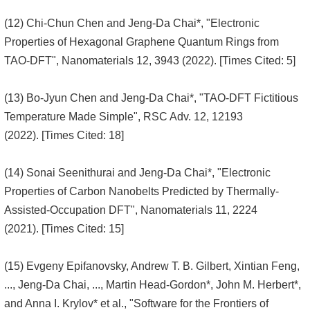
(12) Chi-Chun Chen and Jeng-Da Chai*, "Electronic
Properties of Hexagonal Graphene Quantum Rings from
TAO-DFT", Nanomaterials 12, 3943 (2022). [Times Cited: 5]
(13) Bo-Jyun Chen and Jeng-Da Chai*, "TAO-DFT Fictitious
Temperature Made Simple", RSC Adv. 12, 12193
(2022). [Times Cited: 18]
(14) Sonai Seenithurai and Jeng-Da Chai*, "Electronic
Properties of Carbon Nanobelts Predicted by Thermally-
Assisted-Occupation DFT", Nanomaterials 11, 2224
(2021). [Times Cited: 15]
(15) Evgeny Epifanovsky, Andrew T. B. Gilbert, Xintian Feng,
..., Jeng-Da Chai, ..., Martin Head-Gordon*, John M. Herbert*,
and Anna I. Krylov* et al., "Software for the Frontiers of