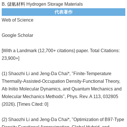
B. 儲氫材料 Hydrogen Storage Materials
代表著作
Web of Science
Google Scholar
[
With a Landmark (12,700+ citations) paper. Total Citations:
23,900+]
(1) Shaozhi Li and Jeng-Da Chai*, "Finite-Temperature
Thermally-Assisted-Occupation Density-Functional Theory,
Ab Initio Molecular Dynamics, and Quantum Mechanics and
Molecular Mechanics Methods", Phys. Rev. A 113, 032805
(2026). [Times Cited: 0]
(2) Shaozhi Li and Jeng-Da Chai*, "Optimization of B97-Type