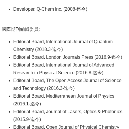
Developer, Q-Chem Inc. (2008-迄今)
系
友
會
國際期刊編輯委員:
徵
Editorial Board, International Journal of Quantum
才
Chemistry (2018.3-迄今)
Editorial Board, London Journals Press (2016.9-迄今)
相
Editorial Board, International Journal of Advanced
關
Research in Physical Science (2016.8-迄今)
研
Editorial Board, The Open Access Journal of Science
究
and Technology (2016.3-迄今)
單
Editorial Board, Mediterranean Journal of Physics
位
(2016.1-迄今)
Editorial Board, Journal of Lasers, Optics & Photonics
回
(2015.9-迄今)
首
Editorial Board, Open Journal of Physical Chemistry