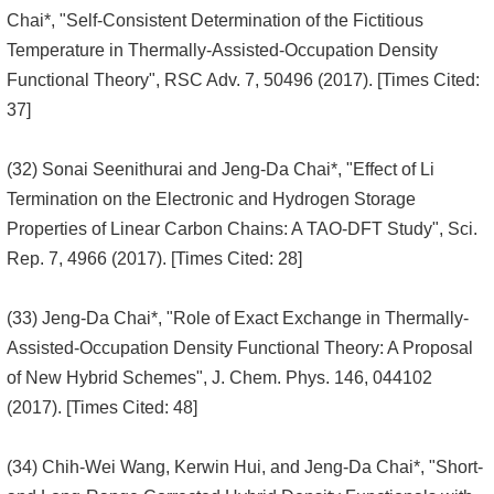
Chai*, "Self-Consistent Determination of the Fictitious
Temperature in Thermally-Assisted-Occupation Density
Functional Theory", RSC Adv. 7, 50496 (2017). [Times Cited:
37]
(32) Sonai Seenithurai and Jeng-Da Chai*, "Effect of Li
Termination on the Electronic and Hydrogen Storage
Properties of Linear Carbon Chains: A TAO-DFT Study", Sci.
Rep. 7, 4966 (2017). [Times Cited: 28]
(33) Jeng-Da Chai*, "Role of Exact Exchange in Thermally-
Assisted-Occupation Density Functional Theory: A Proposal
of New Hybrid Schemes", J. Chem. Phys. 146, 044102
(2017). [Times Cited: 48]
(34) Chih-Wei Wang, Kerwin Hui, and Jeng-Da Chai*, "Short-