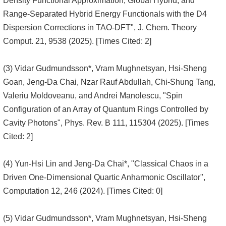
Density Functional Approximation, Global Hybrid, and
Range-Separated Hybrid Energy Functionals with the D4
Dispersion Corrections in TAO-DFT", J. Chem. Theory
Comput. 21, 9538 (2025). [Times Cited: 2]
(3) Vidar Gudmundsson*, Vram Mughnetsyan, Hsi-Sheng
Goan, Jeng-Da Chai, Nzar Rauf Abdullah, Chi-Shung Tang,
Valeriu Moldoveanu, and Andrei Manolescu, "Spin
Configuration of an Array of Quantum Rings Controlled by
Cavity Photons", Phys. Rev. B 111, 115304 (2025). [Times
Cited: 2]
(4) Yun-Hsi Lin and Jeng-Da Chai*, "Classical Chaos in a
Driven One-Dimensional Quartic Anharmonic Oscillator",
Computation 12, 246 (2024). [Times Cited: 0]
(5) Vidar Gudmundsson*, Vram Mughnetsyan, Hsi-Sheng