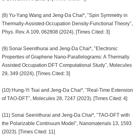
(8) Yu-Yang Wang and Jeng-Da Chai*, "Spin Symmetry in
Thermally-Assisted-Occupation Density-Functional Theory",
Phys. Rev. A 109, 062808 (2024). [Times Cited: 3]
(9) Sonai Seenithurai and Jeng-Da Chai*, "Electronic
Properties of Graphene Nano-Parallelograms: A Thermally
Assisted Occupation DFT Computational Study", Molecules
29, 349 (2024). [Times Cited: 3]
(10) Hung-Yi Tsai and Jeng-Da Chai*, "Real-Time Extension
of TAO-DFT", Molecules 28, 7247 (2023). [Times Cited: 4]
(11) Sonai Seenithurai and Jeng-Da Chai*, "TAO-DFT with
the Polarizable Continuum Model", Nanomaterials 13, 1593
(2023). [Times Cited: 11]