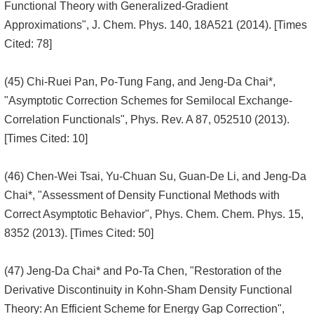
Functional Theory with Generalized-Gradient
Approximations", J. Chem. Phys. 140, 18A521 (2014). [Times
Cited: 78]
(45) Chi-Ruei Pan, Po-Tung Fang, and Jeng-Da Chai*,
"Asymptotic Correction Schemes for Semilocal Exchange-
Correlation Functionals", Phys. Rev. A 87, 052510 (2013).
[Times Cited: 10]
(46) Chen-Wei Tsai, Yu-Chuan Su, Guan-De Li, and Jeng-Da
Chai*, "Assessment of Density Functional Methods with
Correct Asymptotic Behavior", Phys. Chem. Chem. Phys. 15,
8352 (2013). [Times Cited: 50]
(47) Jeng-Da Chai* and Po-Ta Chen, "Restoration of the
Derivative Discontinuity in Kohn-Sham Density Functional
Theory: An Efficient Scheme for Energy Gap Correction",