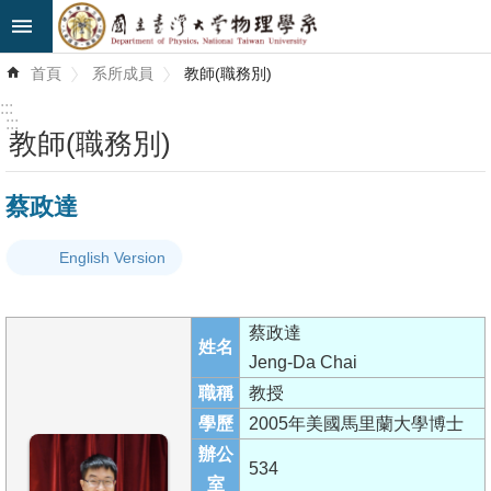
跳到主要內容區塊
進
首頁
系所成員
教師(職務別)
階
搜
:::
尋
:::
教師(職務別)
最
蔡政達
新
消
English Version
息
系
蔡政達
所
姓名
Jeng-Da Chai
簡
職稱
教授
介
學歷
2005年美國馬里蘭大學博士
系
辦公
534
所
室