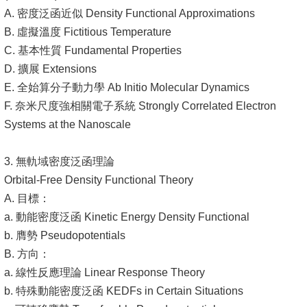
A. 密度泛函近似 Density Functional Approximations
B. 虛擬溫度 Fictitious Temperature
C. 基本性質 Fundamental Properties
D. 擴展 Extensions
E. 全始算分子動力學 Ab Initio Molecular Dynamics
F. 奈米尺度強相關電子系統 Strongly Correlated Electron
Systems at the Nanoscale
3. 無軌域密度泛函理論
Orbital-Free Density Functional Theory
A. 目標：
a. 動能密度泛函 Kinetic Energy Density Functional
b. 膺勢 Pseudopotentials
B. 方向：
a. 線性反應理論 Linear Response Theory
b. 特殊動能密度泛函 KEDFs in Certain Situations