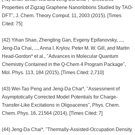
Properties of Zigzag Graphene Nanoribbons Studied by TAO-
DFT", J. Chem. Theory Comput. 11, 2003 (2015). [Times
Cited: 75]
(42) Yihan Shao, Zhengting Gan, Evgeny Epifanovsky, ...,
Jeng-Da Chai, ..., Anna I. Krylov, Peter M. W. Gill, and Martin
Head-Gordon* et al., "Advances in Molecular Quantum
Chemistry Contained in the Q-Chem 4 Program Package",
Mol. Phys. 113, 184 (2015). [Times Cited: 2,710]
(43) Wei-Tao Peng and Jeng-Da Chai*, "Assessment of
Asymptotically Corrected Model Potentials for Charge-
Transfer-Like Excitations in Oligoacenes", Phys. Chem.
Chem. Phys. 16, 21564 (2014). [Times Cited: 7]
(44) Jeng-Da Chai*, "Thermally-Assisted-Occupation Density