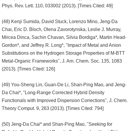
Phys. Rev. Lett. 110, 033002 (2013). [Times Cited: 49]
(48) Kenji Sumida, David Stuck, Lorenzo Mino, Jeng-Da
Chai, Eric D. Bloch, Olena Zavorotynska, Leslie J. Murray,
Mircea Dinca, Sachin Chavan, Silvia Bordiga*, Martin Head-
Gordon*, and Jeffrey R. Long*, "Impact of Metal and Anion
Substitutions on the Hydrogen Storage Properties of M-BTT
Metal-Organic Frameworks", J. Am. Chem. Soc. 135, 1083
(2013). [Times Cited: 126]
(49) You-Sheng Lin, Guan-De Li, Shan-Ping Mao, and Jeng-
Da Chai*, "Long-Range Corrected Hybrid Density
Functionals with Improved Dispersion Corrections", J. Chem.
Theory Comput. 9, 263 (2013). [Times Cited: 794]
(50) Jeng-Da Chai* and Shan-Ping Mao, "Seeking for