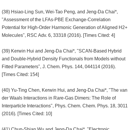
(38) Hsiao-Ling Sun, Wei-Tao Peng, and Jeng-Da Chai*,
"Assessment of the LFAs-PBE Exchange-Correlation
Potential for High-Order Harmonic Generation of Aligned H2+
Molecules", RSC Adv. 6, 33318 (2016). [Times Cited: 4]
(39) Kerwin Hui and Jeng-Da Chai*, "SCAN-Based Hybrid
and Double-Hybrid Density Functionals from Models without
Fitted Parameters", J. Chem. Phys. 144, 044114 (2016).
[Times Cited: 154]
(40) Yu-Ting Chen, Kerwin Hui, and Jeng-Da Chai*, "The van
der Waals Interactions in Rare-Gas Dimers: The Role of
Interparticle Interactions", Phys. Chem. Chem. Phys. 18, 3011
(2016). [Times Cited: 10]
(41) Chun-Shian Wu and Jeng-Da Chai*, "Electronic