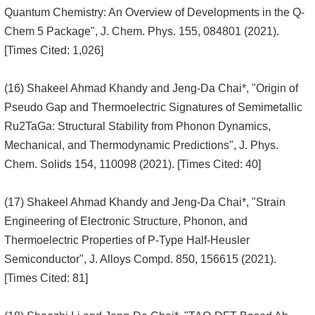
Quantum Chemistry: An Overview of Developments in the Q-
Chem 5 Package", J. Chem. Phys. 155, 084801 (2021).
[Times Cited: 1,026]
(16) Shakeel Ahmad Khandy and Jeng-Da Chai*, "Origin of
Pseudo Gap and Thermoelectric Signatures of Semimetallic
Ru2TaGa: Structural Stability from Phonon Dynamics,
Mechanical, and Thermodynamic Predictions", J. Phys.
Chem. Solids 154, 110098 (2021). [Times Cited: 40]
(17) Shakeel Ahmad Khandy and Jeng-Da Chai*, "Strain
Engineering of Electronic Structure, Phonon, and
Thermoelectric Properties of P-Type Half-Heusler
Semiconductor", J. Alloys Compd. 850, 156615 (2021).
[Times Cited: 81]