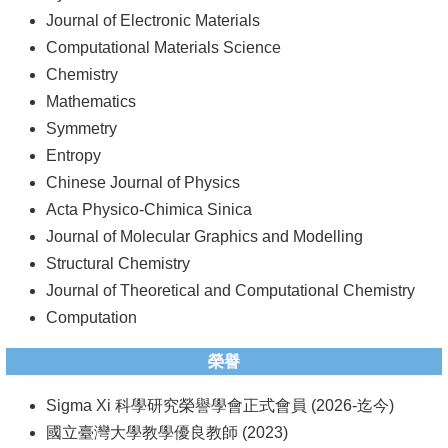
Journal of Electronic Materials
Computational Materials Science
Chemistry
Mathematics
Symmetry
Entropy
Chinese Journal of Physics
Acta Physico-Chimica Sinica
Journal of Molecular Graphics and Modelling
Structural Chemistry
Journal of Theoretical and Computational Chemistry
Computation
榮譽
Sigma Xi 科學研究榮譽學會正式會員 (2026-迄今)
國立臺灣大學教學優良教師 (2023)