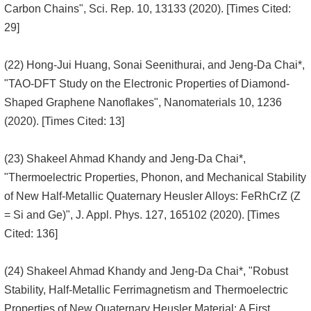
Carbon Chains", Sci. Rep. 10, 13133 (2020). [Times Cited:
29]
(22) Hong-Jui Huang, Sonai Seenithurai, and Jeng-Da Chai*,
"TAO-DFT Study on the Electronic Properties of Diamond-
Shaped Graphene Nanoflakes", Nanomaterials 10, 1236
(2020). [Times Cited: 13]
(23) Shakeel Ahmad Khandy and Jeng-Da Chai*,
"Thermoelectric Properties, Phonon, and Mechanical Stability
of New Half-Metallic Quaternary Heusler Alloys: FeRhCrZ (Z
= Si and Ge)", J. Appl. Phys. 127, 165102 (2020). [Times
Cited: 136]
(24) Shakeel Ahmad Khandy and Jeng-Da Chai*, "Robust
Stability, Half-Metallic Ferrimagnetism and Thermoelectric
Properties of New Quaternary Heusler Material: A First