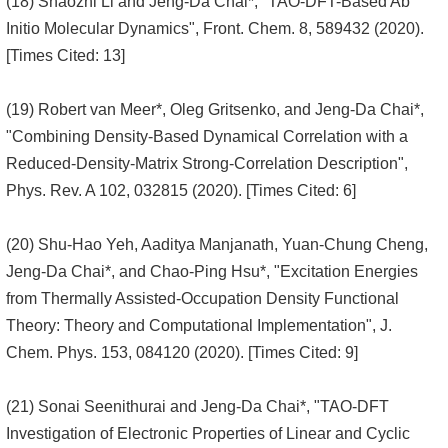
(18) Shaozhi Li and Jeng-Da Chai*, "TAO-DFT-Based Ab
Initio Molecular Dynamics", Front. Chem. 8, 589432 (2020).
[Times Cited: 13]
(19) Robert van Meer*, Oleg Gritsenko, and Jeng-Da Chai*,
"Combining Density-Based Dynamical Correlation with a
Reduced-Density-Matrix Strong-Correlation Description",
Phys. Rev. A 102, 032815 (2020). [Times Cited: 6]
(20) Shu-Hao Yeh, Aaditya Manjanath, Yuan-Chung Cheng,
Jeng-Da Chai*, and Chao-Ping Hsu*, "Excitation Energies
from Thermally Assisted-Occupation Density Functional
Theory: Theory and Computational Implementation", J.
Chem. Phys. 153, 084120 (2020). [Times Cited: 9]
(21) Sonai Seenithurai and Jeng-Da Chai*, "TAO-DFT
Investigation of Electronic Properties of Linear and Cyclic