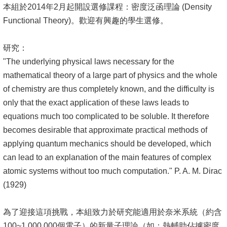
本組於2014年2月起開設選修課程：密度泛函理論 (Density
Functional Theory)。歡迎有興趣的學生選修。
研究：
"The underlying physical laws necessary for the
mathematical theory of a large part of physics and the whole
of chemistry are thus completely known, and the difficulty is
only that the exact application of these laws leads to
equations much too complicated to be soluble. It therefore
becomes desirable that approximate practical methods of
applying quantum mechanics should be developed, which
can lead to an explanation of the main features of complex
atomic systems without too much computation." P. A. M. Dirac
(1929)
為了迎接這項挑戰，本組致力於研究能適用於奈米系統（約含
100~1,000,000個電子）的新量子理論（如：熱輔助佔據密度