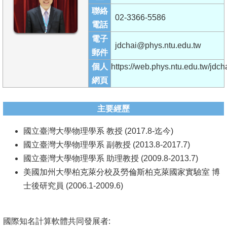
成
聯絡
02-3366-5586
員
電話
電子
學
jdchai@phys.ntu.edu.tw
郵件
術
個人
https://web.phys.ntu.edu.tw/jdcha
演
網頁
講
招
主要經歷
生
國立臺灣大學物理學系 教授 (2017.8-迄今)
及
國立臺灣大學物理學系 副教授 (2013.8-2017.7)
課
國立臺灣大學物理學系 助理教授 (2009.8-2013.7)
程
美國加州大學柏克萊分校及勞倫斯柏克萊國家實驗室 博
學
士後研究員 (2006.1-2009.6)
生
事
國際知名計算軟體共同發展者:
務