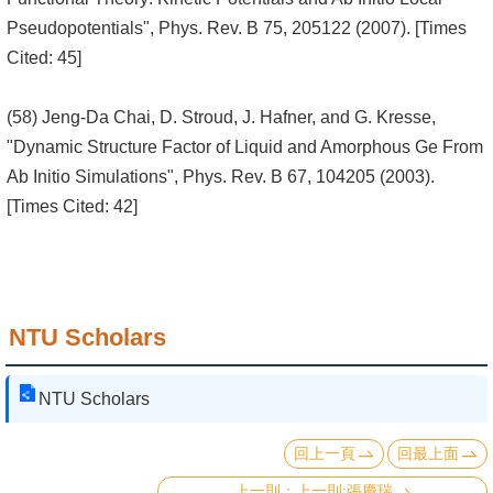
Pseudopotentials", Phys. Rev. B 75, 205122 (2007). [Times
Cited: 45]
(58) Jeng-Da Chai, D. Stroud, J. Hafner, and G. Kresse,
"Dynamic Structure Factor of Liquid and Amorphous Ge From
Ab Initio Simulations", Phys. Rev. B 67, 104205 (2003).
[Times Cited: 42]
NTU Scholars
NTU Scholars
回上一頁
回最上面
上一則:張慶瑞