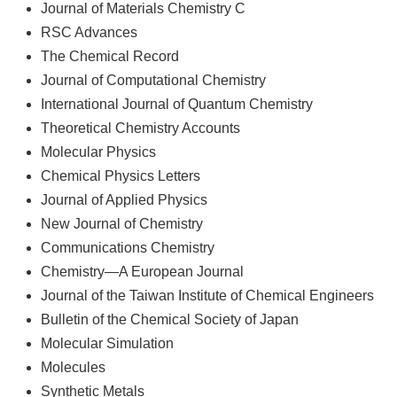
Journal of Materials Chemistry C
RSC Advances
The Chemical Record
Journal of Computational Chemistry
International Journal of Quantum Chemistry
Theoretical Chemistry Accounts
Molecular Physics
Chemical Physics Letters
Journal of Applied Physics
New Journal of Chemistry
Communications Chemistry
Chemistry—A European Journal
Journal of the Taiwan Institute of Chemical Engineers
Bulletin of the Chemical Society of Japan
Molecular Simulation
Molecules
Synthetic Metals