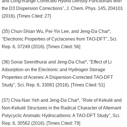
and Long-Range Corrected Hybrid Density Functionals with
the D3 Dispersion Corrections", J. Chem. Phys. 145, 204101
(2016). [Times Cited: 27]
(35) Chun-Shian Wu, Pei-Yin Lee, and Jeng-Da Chai*,
"Electronic Properties of Cyclacenes from TAO-DFT", Sci.
Rep. 6, 37249 (2016). [Times Cited: 56]
(36) Sonai Seenithurai and Jeng-Da Chai*, "Effect of Li
Adsorption on the Electronic and Hydrogen Storage
Properties of Acenes: A Dispersion-Corrected TAO-DFT
Study", Sci. Rep. 6, 33081 (2016). [Times Cited: 51]
(37) Chia-Nan Yeh and Jeng-Da Chai*, "Role of Kekulé and
Non-Kekulé Structures in the Radical Character of Alternant
Polycyclic Aromatic Hydrocarbons: A TAO-DFT Study", Sci.
Rep. 6, 30562 (2016). [Times Cited: 79]