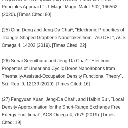
Principles Approach", J. Magn. Magn. Mater. 502, 166562
(2020). [Times Cited: 80]
(25) Qing Deng and Jeng-Da Chai*, "Electronic Properties of
Triangle-Shaped Graphene Nanoflakes from TAO-DFT", ACS
Omega 4, 14202 (2019). [Times Cited: 22]
(26) Sonai Seenithurai and Jeng-Da Chai*, "Electronic
Properties of Linear and Cyclic Boron Nanoribbons from
Thermally-Assisted-Occupation Density Functional Theory",
Sci. Rep. 9, 12139 (2019). [Times Cited: 16]
(27) Fengyuan Xuan, Jeng-Da Chai*, and Haibin Su*, "Local
Density Approximation for the Short-Range Exchange Free
Energy Functional", ACS Omega 4, 7675 (2019). [Times
Cited: 19]