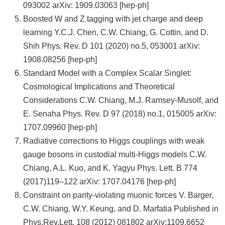
093002 arXiv: 1909.03063 [hep-ph]
Boosted W and Z tagging with jet charge and deep
learning Y.C.J. Chen, C.W. Chiang, G. Cottin, and D.
Shih Phys. Rev. D 101 (2020) no.5, 053001 arXiv:
1908.08256 [hep-ph]
Standard Model with a Complex Scalar Singlet:
Cosmological Implications and Theoretical
Considerations C.W. Chiang, M.J. Ramsey-Musolf, and
E. Senaha Phys. Rev. D 97 (2018) no.1, 015005 arXiv:
1707.09960 [hep-ph]
Radiative corrections to Higgs couplings with weak
gauge bosons in custodial multi-Higgs models C.W.
Chiang, A.L. Kuo, and K. Yagyu Phys. Lett. B 774
(2017)119–122 arXiv: 1707.04176 [hep-ph]
Constraint on parity-violating muonic forces V. Barger,
C.W. Chiang, W.Y. Keung, and D. Marfatia Published in
Phys.Rev.Lett. 108 (2012) 081802 arXiv:1109.6652