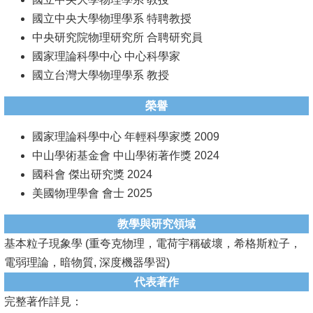
國立中央大學物理學系 特聘教授
系
中央研究院物理研究所 合聘研究員
友
國家理論科學中心 中心科學家
會
國立台灣大學物理學系 教授
徵
榮譽
才
國家理論科學中心 年輕科學家獎 2009
相
中山學術基金會 中山學術著作獎 2024
關
國科會 傑出研究獎 2024
研
美國物理學會 會士 2025
究
單
教學與研究領域
位
基本粒子現象學 (重夸克物理，電荷宇稱破壞，希格斯粒子，
電弱理論，暗物質, 深度機器學習)
回
代表著作
首
完整著作詳見：