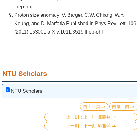
[hep-ph]
Proton size anomaly V. Barger, C.W. Chiang, W.Y.
Keung, and D. Marfatia Published in Phys.Rev.Lett. 106
(2011) 153001 arXiv:1011.3519 [hep-ph]
NTU Scholars
NTU Scholars
回上一頁
回最上面
上一則:陳義裕
下一則:邱雅萍