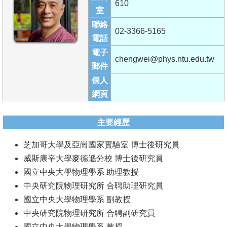
610
成
室
員
聯絡
02-3366-5165
電話
學
電子
術
chengwei@phys.ntu.edu.tw
郵件
演
個人
講
網頁
招
生
主要經歷
及
芝加哥大學及亞崗國家實驗室 博士後研究員
課
威斯康辛大學麥德遜分校 博士後研究員
程
國立中央大學物理學系 助理教授
學
中央研究院物理研究所 合聘助理研究員
生
國立中央大學物理學系 副教授
事
中央研究院物理研究所 合聘副研究員
務
國立中央大學物理學系 教授