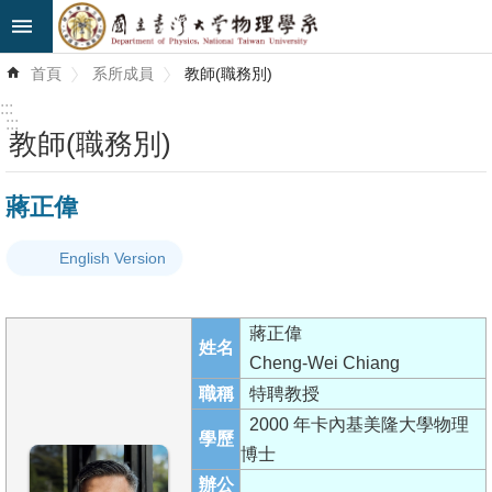
跳到主要內容區塊
進
首頁
系所成員
教師(職務別)
階
搜
:::
尋
:::
教師(職務別)
最
蔣正偉
新
消
English Version
息
系
蔣正偉
所
姓名
Cheng-Wei Chiang
簡
職稱
特聘教授
介
2000 年卡內基美隆大學物理
學歷
系
博士
所
辦公