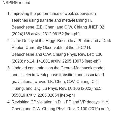
頁
INSPIRE record
臺
Improving the performance of weak supervision
大
searches using transfer and meta-learning H.
首
Beauchesne, Z.E. Chen, and C.W. Chiang JHEP 02
頁
(2024)138 arXiv: 2312.06152 [hep-ph]
Is the Decay of the Higgs Boson to a Photon and a Dark
網
Photon Currently Observable at the LHC? H.
站
Beauchesne and C.W. Chiang Phys. Rev. Lett. 130
導
(2023) no.14, 141801 arXiv: 2205.10976 [hep-ph])
覽
Updated constraints on the Georgi-Machacek model
聯
and its electroweak phase transition and associated
絡
gravitational waves T.K. Chen, C.W. Chiang, C.T.
資
Huang, and B.Q. Lu Phys. Rev. D, 106 (2022) no.5,
訊
055019 arXiv: 2205.02064 [hep-ph]
Revisiting CP violation in D →PP and VP decays H.Y.
English
Cheng and C.W. Chiang Phys. Rev. D 100 (2019) no.9,