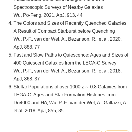
頁
Spectroscopic Surveys of Nearby Galaxies
臺
Wu, Po-Feng, 2021, ApJ, 913, 44
大
The Colors and Sizes of Recently Quenched Galaxies:
首
A Result of Compact Starburst before Quenching
頁
Wu, P.-F., van der Wel, A., Bezanson, R., et al. 2020,
ApJ, 888, 77
網
Fast and Slow Paths to Quiescence: Ages and Sizes of
站
400 Quiescent Galaxies from the LEGA-C Survey
導
Wu, P.-F., van der Wel, A., Bezanson, R., et al. 2018,
覽
ApJ, 868, 37
聯
Stellar Populations of over 1000 z ∼ 0.8 Galaxies from
絡
LEGA-C: Ages and Star Formation Histories from
資
Dn4000 and Hδ, Wu, P.-F., van der Wel, A., Gallazzi, A.,
訊
et al. 2018, ApJ, 855, 85
English