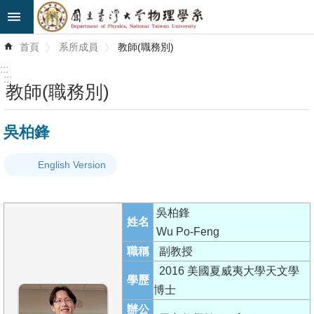
跳到主要內容區塊
進
首頁
系所成員
教師(職務別)
階
搜
:::
尋
:::
教師(職務別)
最
吳柏鋒
新
消
English Version
息
系
吳柏鋒
所
姓名
Wu Po-Feng
簡
職稱
副教授
介
2016 美國夏威夷大學天文學
學歷
系
博士
所
辦公