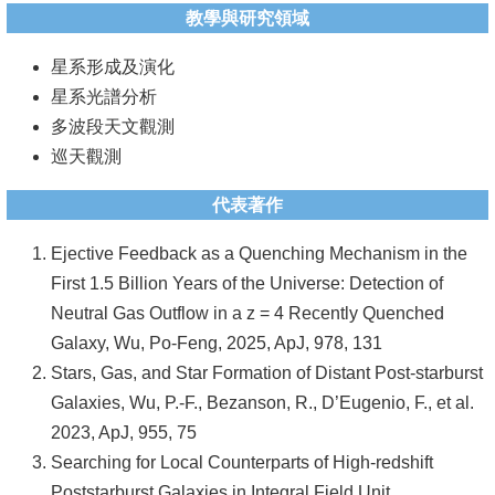
教學與研究領域
系
星系形成及演化
友
星系光譜分析
會
多波段天文觀測
徵
巡天觀測
才
代表著作
相
Ejective Feedback as a Quenching Mechanism in the
關
First 1.5 Billion Years of the Universe: Detection of
研
Neutral Gas Outflow in a z = 4 Recently Quenched
究
Galaxy, Wu, Po-Feng, 2025, ApJ, 978, 131
單
Stars, Gas, and Star Formation of Distant Post-starburst
位
Galaxies, Wu, P.-F., Bezanson, R., D’Eugenio, F., et al.
2023, ApJ, 955, 75
回
Searching for Local Counterparts of High-redshift
首
Poststarburst Galaxies in Integral Field Unit