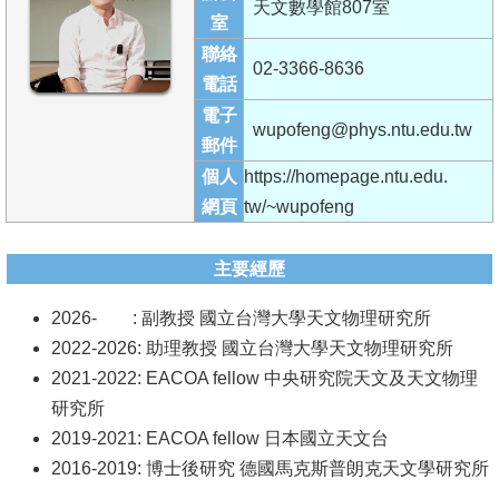
天文數學館807室
成
室
員
聯絡
02-3366-8636
電話
學
電子
術
wupofeng@phys.ntu.edu.tw
郵件
演
個人
https://homepage.ntu.edu.
講
網頁
tw/~wupofeng
招
生
主要經歷
及
2026- : 副教授 國立台灣大學天文物理研究所
課
2022-2026: 助理教授 國立台灣大學天文物理研究所
程
2021-2022: EACOA fellow 中央研究院天文及天文物理
學
研究所
生
2019-2021: EACOA fellow 日本國立天文台
事
2016-2019: 博士後研究 德國馬克斯普朗克天文學研究所
務