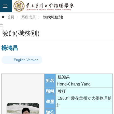
跳到主要內容區塊
進
首頁
系所成員
教師(職務別)
階
搜
:::
尋
:::
教師(職務別)
最
楊鴻昌
新
消
English Version
息
系
楊鴻昌
所
姓名
Hong-Chang Yang
簡
職稱
教授
介
1983年愛荷華州立大學物理博
學歷
系
士
所
辦公