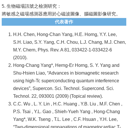
頁
5. 生物磁場訊號之檢測研究：
臺
將敏感之磁場感測器應用於心磁波圖像、腦磁圖影像研究。
大
代表著作
首
H.H. Chen, Hong-Chan Yang, H.E. Horng, Y.Y. Lee,
頁
S.H. Liao, S.Y. Yang, C.H. Chou, L.J. Chang, M.J. Chen,
網
M.Y. Chern, Phys. Rev. A 81, 033422-1-033422-6
站
(2010).
導
Hong-Chang Yang*, Herng-Er Horng, S. Y. Yang and
覽
Shu-Hsien Liao, “Advances in biomagnetic research
using high-Tc superconducting quantum interference
聯
devices”, Supercon. Sci. Technol. Supercond. Sci.
絡
Technol. 22, 093001 (2009) (Topical review).
資
C.C. Wu , L. Y. Lin , H.C. Huang , Y.B. Liu , M.F. Chen ,
訊
P.S. Tsai , Y.L. Gao , Shieh-Yueh Yang , Hong-Chang
Yang*, W.K. Tseng , T.L. Lee , C.F. Hsuan , Y.H. Lee,
English
“Two-dimensional propagations of magnetocardiac T-