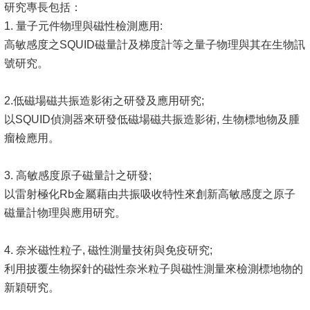
研究專長包括：
1. 量子元件物理與磁性檢測應用:
系
高敏感度之SQUID磁量計及梯度計等之量子物理與其在生物訊
友
號研究。
會
徵
2.低磁場磁共振造影術之研發及應用研究;
才
以SQUID偵測器來研發低磁場磁共振造影術, 生物標地物及腫
瘤檢應用。
相
關
3. 高敏感度原子磁量計之研發;
研
以雷射極化Rb金屬藉由共振吸收特性來創新高敏感度之原子
究
磁量計物理與應用研究。
單
位
4. 奈米磁性粒子, 磁性測量技術與免疫研究;
利用披覆生物探針的磁性奈米粒子與磁性測量來檢測標地物的
回
新穎研究。
首