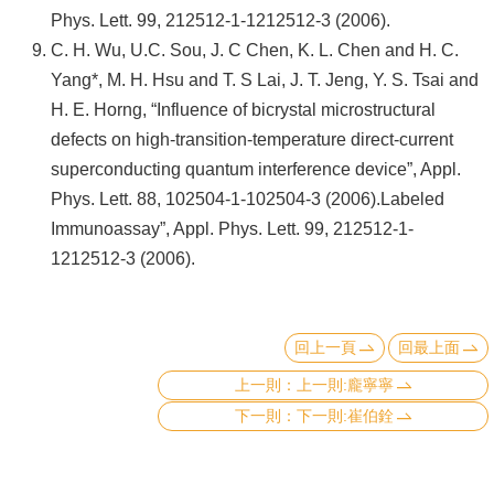
Phys. Lett. 99, 212512-1-1212512-3 (2006).
C. H. Wu, U.C. Sou, J. C Chen, K. L. Chen and H. C.
Yang*, M. H. Hsu and T. S Lai, J. T. Jeng, Y. S. Tsai and
H. E. Horng, “Influence of bicrystal microstructural
defects on high-transition-temperature direct-current
superconducting quantum interference device”, Appl.
Phys. Lett. 88, 102504-1-102504-3 (2006).Labeled
Immunoassay”, Appl. Phys. Lett. 99, 212512-1-
1212512-3 (2006).
回上一頁
回最上面
上一則:龐寧寧
下一則:崔伯銓