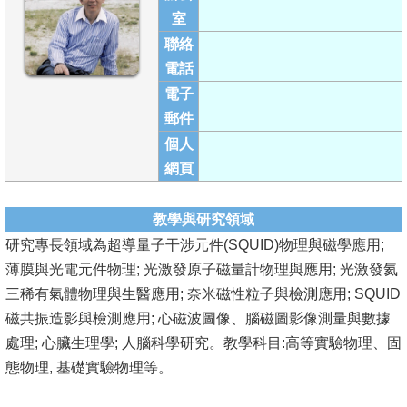
成
室
員
聯絡
電話
學
電子
術
郵件
演
個人
講
網頁
招
生
教學與研究領域
及
研究專長領域為超導量子干涉元件(SQUID)物理與磁學應用;
課
薄膜與光電元件物理; 光激發原子磁量計物理與應用; 光激發氦
程
三稀有氣體物理與生醫應用; 奈米磁性粒子與檢測應用; SQUID
磁共振造影與檢測應用; 心磁波圖像、腦磁圖影像測量與數據
學
處理; 心臟生理學; 人腦科學研究。教學科目:高等實驗物理、固
生
態物理, 基礎實驗物理等。
事
務