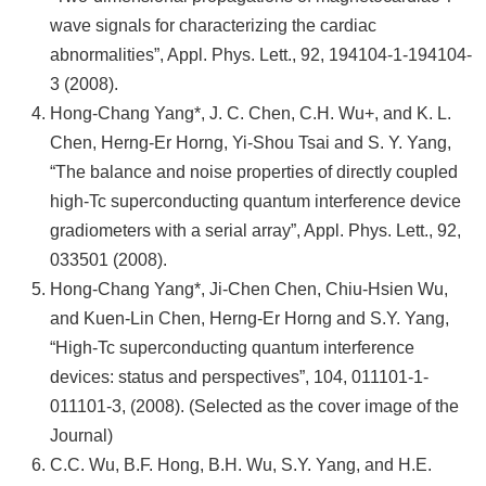
wave signals for characterizing the cardiac
abnormalities”, Appl. Phys. Lett., 92, 194104-1-194104-
3 (2008).
Hong-Chang Yang*, J. C. Chen, C.H. Wu+, and K. L.
Chen, Herng-Er Horng, Yi-Shou Tsai and S. Y. Yang,
“The balance and noise properties of directly coupled
high-Tc superconducting quantum interference device
gradiometers with a serial array”, Appl. Phys. Lett., 92,
033501 (2008).
Hong-Chang Yang*, Ji-Chen Chen, Chiu-Hsien Wu,
and Kuen-Lin Chen, Herng-Er Horng and S.Y. Yang,
“High-Tc superconducting quantum interference
devices: status and perspectives”, 104, 011101-1-
011101-3, (2008). (Selected as the cover image of the
Journal)
C.C. Wu, B.F. Hong, B.H. Wu, S.Y. Yang, and H.E.