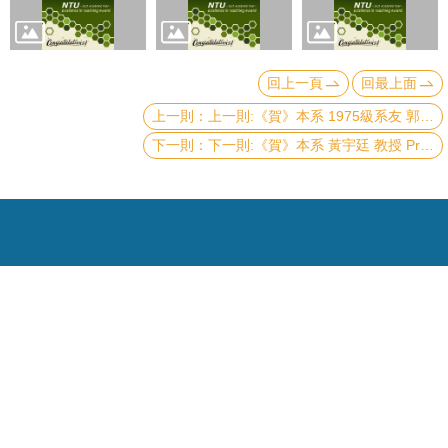
頁
臺
大
回上一頁
回最上面
首
上一則:《賀》本系 1975級系友 郭瑞年教授 Prof. Ray-Nien Kwo 榮獲 2024年《世界科學院獎》(TWAS Awards in Physics)
頁
下一則:《賀》本系 黃宇廷 教授 Prof. Yu-tin Huang 獲選 110學年度《教學傑出教師》(NTU Distinguished Teaching Award)
網
站
導
覽
聯
絡
資
Copyright © 2019 國立臺灣大學物理學系
訊
電話：+886-2-3366-5120~3 23627007
English
Fax：+886-2-2363-9984