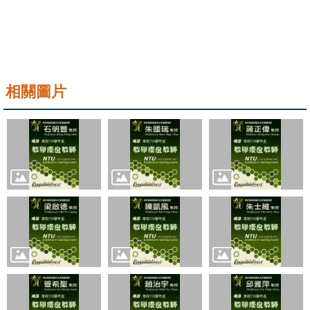
系
友
會
相關圖片
徵
才
相
關
研
究
單
位
回
首