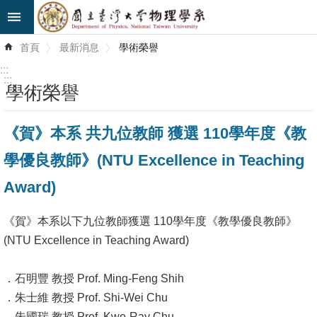
跳到主要內容區塊
進
首頁
最新消息
學術榮譽
階
搜
:::
尋
:::
學術榮譽
最
《賀》本系 共九位教師 獲選 110學年度《教
新
消
學優良教師》(NTU Excellence in Teaching
息
Award)
系
所
《賀》本系以下九位教師獲選 110學年度《教學優良教師》
簡
(NTU Excellence in Teaching Award)
介
．石明豐 教授 Prof. Ming-Feng Shih
系
．朱士維 教授 Prof. Shi-Wei Chu
所
．朱國瑞 教授 Prof. Kwo-Ray Chu