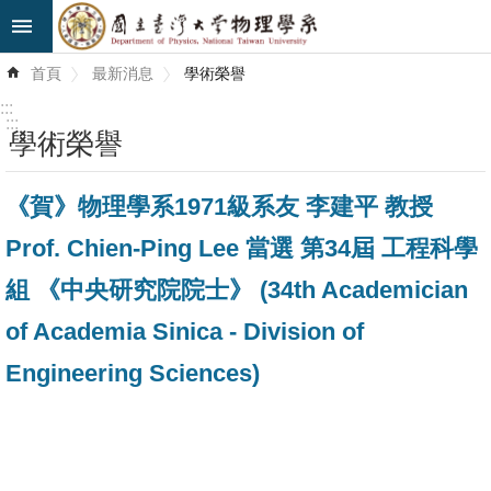
跳到主要內容區塊
進
首頁
最新消息
學術榮譽
階
搜
:::
尋
:::
學術榮譽
最
《賀》物理學系1971級系友 李建平 教授
新
消
Prof. Chien-Ping Lee 當選 第34屆 工程科學
息
組 《中央研究院院士》 (34th Academician
系
of Academia Sinica - Division of
所
Engineering Sciences)
簡
介
系
所