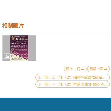
成
員
學
相關圖片
術
演
講
招
生
及
回上一頁
回最上面
課
上一則:《賀》物理學系1972級系友 傅立倫 博士 Dr. Lee-Leung Fu 當選 第34屆 工程科學組 《中央研究院院士》 (34th Academician of Academia Sinica - Division of Engineering Sciences)
程
下一則:《賀》本系 吳俊輝 教授 Prof. Jiun-Huei Wu 榮獲 本校 113年《社會服務傑出獎》(NTU Distinguished Social Service Award)
學
生
事
務