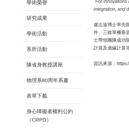
"For innovations 
學術榮譽
integration, and d
研究成果
盧志遠博士率先開
件、三維單柵垂
學術活動
士帶領團隊成功
計算及邊緣計算
系所活動
資訊來源：https://ww
陳省身教授講座
物理系80周年系慶
表單下載
身心障礙者權利公約
（CRPD）