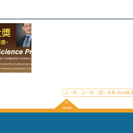
上一則:《賀》本系 2010級系友 邵書珩 教授 Prof. Shu-Heng Shao 榮獲 2026年《物理學新視野獎》(2026 New Horizons in Physics Prize - Breakth
close