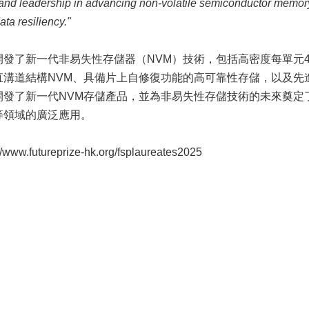
and leadership in advancing non-volatile semiconductor memory 
ata resiliency."
發了新一代非易失性存儲器（NVM）技術，包括高密度每單元4 比
直溝道結構NVM、具備片上自修復功能的高可靠性存儲，以及先
開發了新一代NVM存儲產品，並為非易失性存儲技術的未來奠定
等領域的廣泛應用。
w.futureprize-hk.org/fsplaureates2025