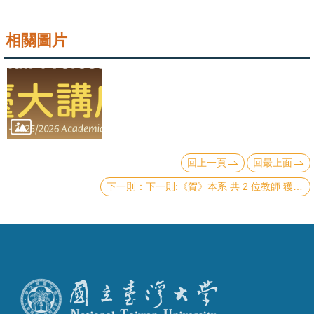
成
員
相關圖片
學
術
演
講
招
回上一頁
回最上面
生
及
下一則:《賀》本系 共 2 位教師 獲選 本校 114學年度《教學傑出教師》(NTU Distinguished Teaching Award)
課
程
學
生
事
務